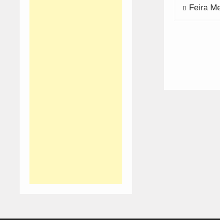
Navega
Feira M
de
artigos