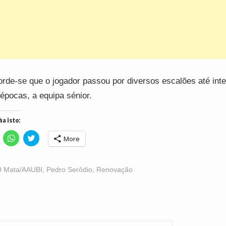
rde-se que o jogador passou por diversos escalões até inte
 épocas, a equipa sénior.
ha isto:
lick
Click
Click
More
o
to
to
hare
share
share
n
on
on
acebook
WhatsApp
Twitter
Opens
(Opens
(Opens
 Mata/AAUBI
,
Pedro Serôdio
,
Renovação
n
in
in
ew
new
new
indow)
window)
window)