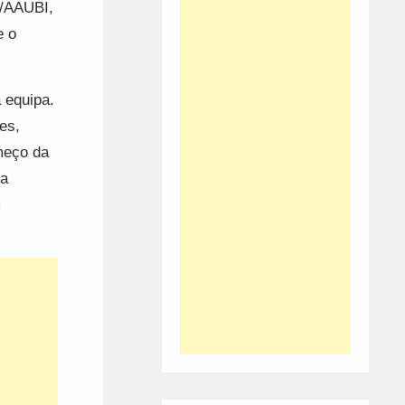
a/AAUBI,
e o
 equipa.
es,
meço da
 a
m