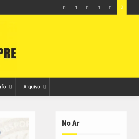
ção que
Covilhã avança com a desmaterialização do Arquivo
Municipal
Facebook
Instagram
Twitter
RSS
No
RCC
RCC
Ar
nfo
Arquivo
No Ar