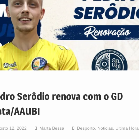
dro Serôdio renova com o GD
ta/AAUBI
osto 12, 2022
Marta Bessa
Desporto
,
Noticias
,
Última Hora