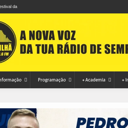
stival da
Feira Terras do Lince prepara futuro após edi
levou milhares de visitantes a Penamacor
nformação
Programação
+ Academia
+ I