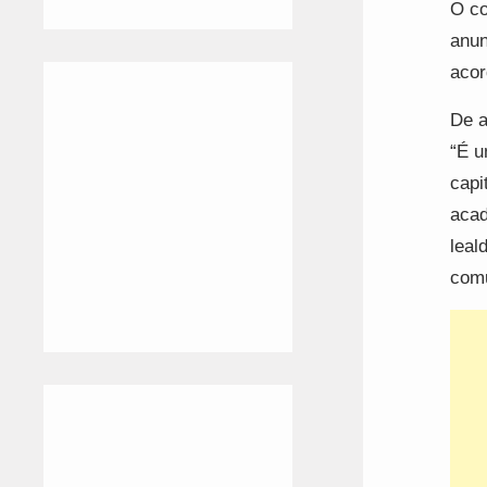
O co
anun
acor
De a
“É u
capi
acad
leal
com