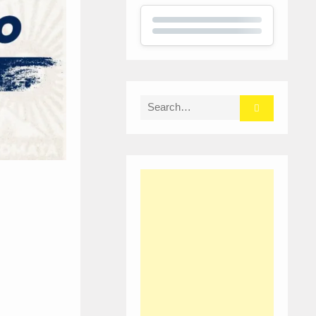
Search
for: