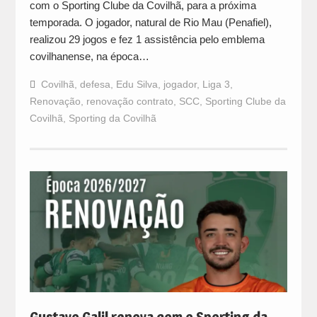
com o Sporting Clube da Covilhã, para a próxima
temporada. O jogador, natural de Rio Mau (Penafiel),
realizou 29 jogos e fez 1 assistência pelo emblema
covilhanense, na época…
Covilhã
,
defesa
,
Edu Silva
,
jogador
,
Liga 3
,
Renovação
,
renovação contrato
,
SCC
,
Sporting Clube da
Covilhã
,
Sporting da Covilhã