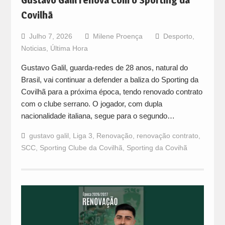
Gustavo Galil renova com o Sporting da
Covilhã
Julho 7, 2026
Milene Proença
Desporto
,
Noticias
,
Última Hora
Gustavo Galil, guarda-redes de 28 anos, natural do
Brasil, vai continuar a defender a baliza do Sporting da
Covilhã para a próxima época, tendo renovado contrato
com o clube serrano. O jogador, com dupla
nacionalidade italiana, segue para o segundo…
gustavo galil
,
Liga 3
,
Renovação
,
renovação contrato
,
SCC
,
Sporting Clube da Covilhã
,
Sporting da Covihã