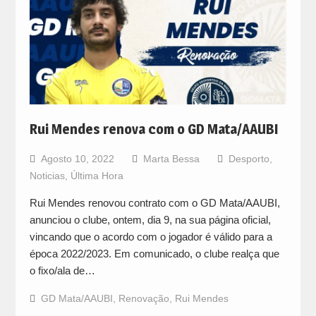
Rui Mendes renova com o GD Mata/AAUBI
Agosto 10, 2022
Marta Bessa
Desporto
,
Noticias
,
Última Hora
Rui Mendes renovou contrato com o GD Mata/AAUBI,
anunciou o clube, ontem, dia 9, na sua página oficial,
vincando que o acordo com o jogador é válido para a
época 2022/2023. Em comunicado, o clube realça que
o fixo/ala de…
GD Mata/AAUBI
,
Renovação
,
Rui Mendes