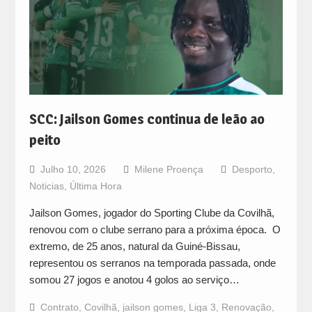
SCC: Jailson Gomes continua de leão ao
peito
Julho 10, 2026
Milene Proença
Desporto
,
Noticias
,
Última Hora
Jailson Gomes, jogador do Sporting Clube da Covilhã,
renovou com o clube serrano para a próxima época. O
extremo, de 25 anos, natural da Guiné-Bissau,
representou os serranos na temporada passada, onde
somou 27 jogos e anotou 4 golos ao serviço…
Contrato
,
Covilhã
,
jailson gomes
,
Liga 3
,
Renovação
,