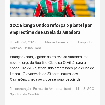
SCC: Ekanga Ondoa reforça o plantel por
empréstimo do Estrela da Amadora
Julho 24, 2026
Milene Proença
Desporto
,
Noticias
,
Última Hora
Ekanga Ondoa, jogador do Estrela da Amadora, é o
novo reforço do Sporting Clube da Covilhã, para a
época 2026/2027, tendo sido emprestado pelo clube de
Lisboa. O avançado de 23 anos, natural dos
Camarões, chega ao clube serrano, depois de…
contratação
,
Estrela da Amadora
,
futebol
,
Liga 3
,
SCC
,
Sporting da Covilhã