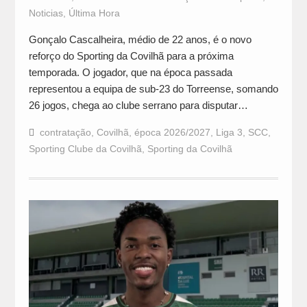
Noticias
,
Última Hora
Gonçalo Cascalheira, médio de 22 anos, é o novo
reforço do Sporting da Covilhã para a próxima
temporada. O jogador, que na época passada
representou a equipa de sub-23 do Torreense, somando
26 jogos, chega ao clube serrano para disputar…
contratação
,
Covilhã
,
época 2026/2027
,
Liga 3
,
SCC
,
Sporting Clube da Covilhã
,
Sporting da Covilhã