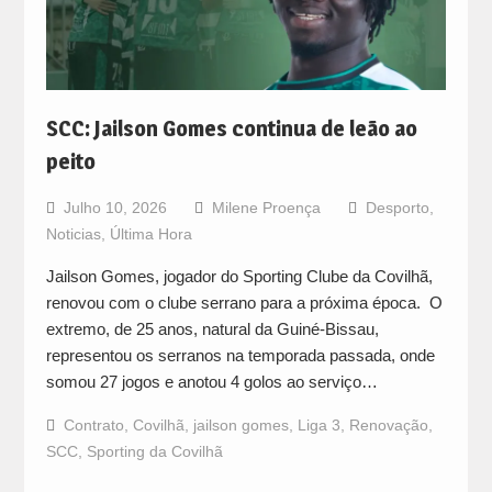
SCC: Jailson Gomes continua de leão ao
peito
Julho 10, 2026
Milene Proença
Desporto
,
Noticias
,
Última Hora
Jailson Gomes, jogador do Sporting Clube da Covilhã,
renovou com o clube serrano para a próxima época. O
extremo, de 25 anos, natural da Guiné-Bissau,
representou os serranos na temporada passada, onde
somou 27 jogos e anotou 4 golos ao serviço…
Contrato
,
Covilhã
,
jailson gomes
,
Liga 3
,
Renovação
,
SCC
,
Sporting da Covilhã