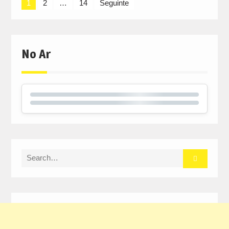
Navegação
1
2
…
14
Seguinte
de
artigos
No Ar
Search
for: