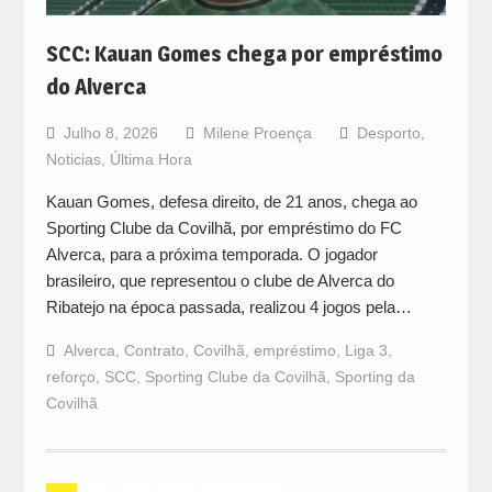
SCC: Kauan Gomes chega por empréstimo
do Alverca
Julho 8, 2026
Milene Proença
Desporto
,
Noticias
,
Última Hora
Kauan Gomes, defesa direito, de 21 anos, chega ao
Sporting Clube da Covilhã, por empréstimo do FC
Alverca, para a próxima temporada. O jogador
brasileiro, que representou o clube de Alverca do
Ribatejo na época passada, realizou 4 jogos pela…
Alverca
,
Contrato
,
Covilhã
,
empréstimo
,
Liga 3
,
reforço
,
SCC
,
Sporting Clube da Covilhã
,
Sporting da
Covilhã