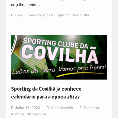
de julho, frente…
Liga 3
,
pré-época
,
SCC
,
Sporting da Covilhã
Sporting da Covilhã já conhece
calendário para a época 26/27
Julho 16, 2026
Gina Almeida
Desporto
,
Noticias
,
Última Hora