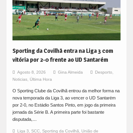
Sporting da Covilhã entra na Liga 3 com
vitória por 2-0 frente ao UD Santarém
Agosto 8, 2026
Gina Almeida
Desporto
,
Noticias
,
Última Hora
O Sporting Clube da Covilhã entrou da melhor forma na
nova temporada da Liga 3, ao vencer o UD Santarém
por 2-0, no Estádio Santos Pinto, em jogo da primeira
jornada da Série B. A primeira parte foi bastante
disputada,…
Liga 3
,
SCC
,
Sporting da Covilhã
,
União de