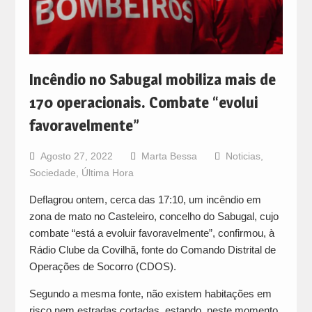
Incêndio no Sabugal mobiliza mais de
170 operacionais. Combate “evolui
favoravelmente”
Agosto 27, 2022
Marta Bessa
Noticias
,
Sociedade
,
Última Hora
Deflagrou ontem, cerca das 17:10, um incêndio em
zona de mato no Casteleiro, concelho do Sabugal, cujo
combate “está a evoluir favoravelmente”, confirmou, à
Rádio Clube da Covilhã, fonte do Comando Distrital de
Operações de Socorro (CDOS).
Segundo a mesma fonte, não existem habitações em
risco nem estradas cortadas, estando, neste momento,