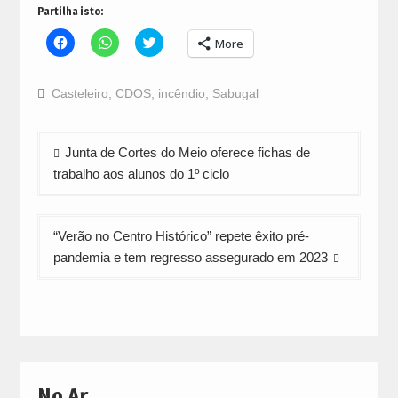
Partilha isto:
Click
Click
Click
More
to
to
to
share
share
share
on
on
on
Facebook
WhatsApp
Twitter
Casteleiro
,
CDOS
,
incêndio
,
Sabugal
(Opens
(Opens
(Opens
in
in
in
new
new
new
window)
window)
window)
Navegação
Junta de Cortes do Meio oferece fichas de
de
trabalho aos alunos do 1º ciclo
artigos
“Verão no Centro Histórico” repete êxito pré-
pandemia e tem regresso assegurado em 2023
No Ar