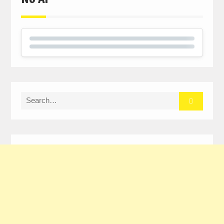
Search
for: