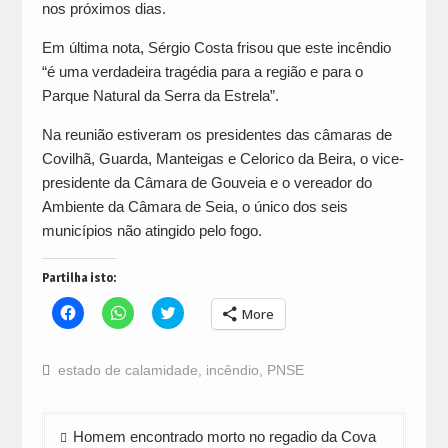
nos próximos dias.
Em última nota, Sérgio Costa frisou que este incêndio
“é uma verdadeira tragédia para a região e para o
Parque Natural da Serra da Estrela”.
Na reunião estiveram os presidentes das câmaras de
Covilhã, Guarda, Manteigas e Celorico da Beira, o vice-
presidente da Câmara de Gouveia e o vereador do
Ambiente da Câmara de Seia, o único dos seis
municípios não atingido pelo fogo.
Partilha isto:
Click
Click
Click
More
to
to
to
share
share
share
on
on
on
Facebook
WhatsApp
Twitter
estado de calamidade
,
incêndio
,
PNSE
(Opens
(Opens
(Opens
in
in
in
new
new
new
window)
window)
window)
Navegação
Homem encontrado morto no regadio da Cova