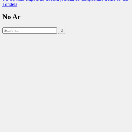
artigos
Tondela
No Ar
Search
for: