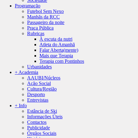
Sociedade
Programação
Futebol Sem Nexo
Manhãs da RCC
Passageiro da noite
Praça Pública
Rubricas
À escuta da nutri
Atleta do Amanhã
Falar Aberta(mente)
Mais que Terapia
Terapia com Pontinhos
Urbanidades
+ Academia
AAUBI/Núcleos
Ação Social
Cultura/Região
Desporto
Entrevistas
+ Info
Estância de Ski
Informações Úteis
Contactos
Publicidade
Órgãos Sociais