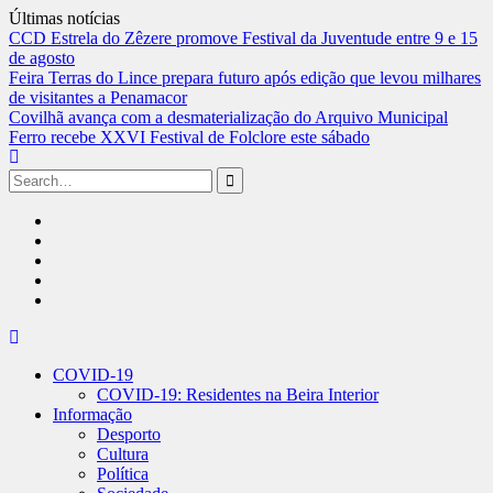
Últimas notícias
CCD Estrela do Zêzere promove Festival da Juventude entre 9 e 15
de agosto
Feira Terras do Lince prepara futuro após edição que levou milhares
de visitantes a Penamacor
Covilhã avança com a desmaterialização do Arquivo Municipal
Ferro recebe XXVI Festival de Folclore este sábado
Search
for:
Facebook
RCC
Instagram
Twitter
RCC
RSS
No
Ar
Skip
to
COVID-19
content
COVID-19: Residentes na Beira Interior
Informação
Desporto
Cultura
Política