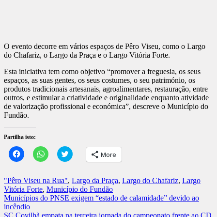
O evento decorre em vários espaços de Pêro Viseu, como o Largo
do Chafariz, o Largo da Praça e o Largo Vitória Forte.
Esta iniciativa tem como objetivo “promover a freguesia, os seus
espaços, as suas gentes, os seus costumes, o seu património, os
produtos tradicionais artesanais, agroalimentares, restauração, entre
outros, e estimular a criatividade e originalidade enquanto atividade
de valorização profissional e económica”, descreve o Município do
Fundão.
Partilha isto:
Click
Click
Click
More
to
to
to
share
share
share
on
on
on
Facebook
WhatsApp
Twitter
"Pêro Viseu na Rua"
,
Largo da Praça
,
Largo do Chafariz
,
Largo
(Opens
(Opens
(Opens
Vitória Forte
,
Município do Fundão
in
in
in
new
new
new
Navegação
Municípios do PNSE exigem “estado de calamidade” devido ao
window)
window)
window)
incêndio
de
SC Covilhã empata na terceira jornada do campeonato frente ao CD