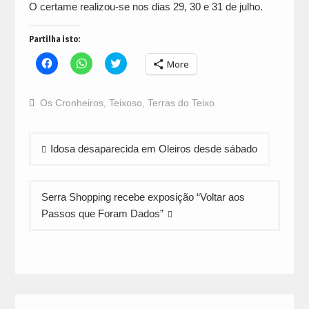
O certame realizou-se nos dias 29, 30 e 31 de julho.
Partilha isto:
Click
Click
Click
More
to
to
to
share
share
share
on
on
on
Facebook
WhatsApp
Twitter
Os Cronheiros
,
Teixoso
,
Terras do Teixo
(Opens
(Opens
(Opens
in
in
in
new
new
new
window)
window)
window)
Navegação
Idosa desaparecida em Oleiros desde sábado
de
artigos
Serra Shopping recebe exposição “Voltar aos
Passos que Foram Dados”