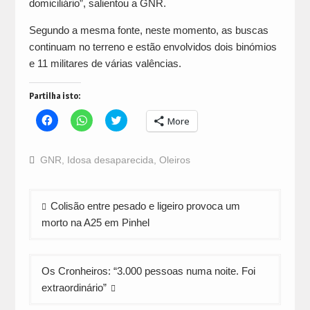
domiciliário”, salientou a GNR.
Segundo a mesma fonte, neste momento, as buscas
continuam no terreno e estão envolvidos dois binómios
e 11 militares de várias valências.
Partilha isto:
Click
Click
Click
More
to
to
to
share
share
share
on
on
on
Facebook
WhatsApp
Twitter
GNR
,
Idosa desaparecida
,
Oleiros
(Opens
(Opens
(Opens
in
in
in
new
new
new
window)
window)
window)
Navegação
Colisão entre pesado e ligeiro provoca um
de
morto na A25 em Pinhel
artigos
Os Cronheiros: “3.000 pessoas numa noite. Foi
extraordinário”