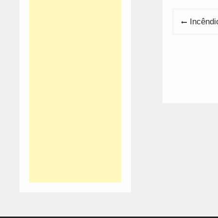
Navega
Incêndi
de
artigos