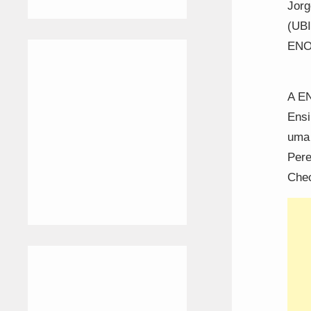
Jorg
(UBI
ENOH
A EN
Ensi
uma 
Pere
Chec