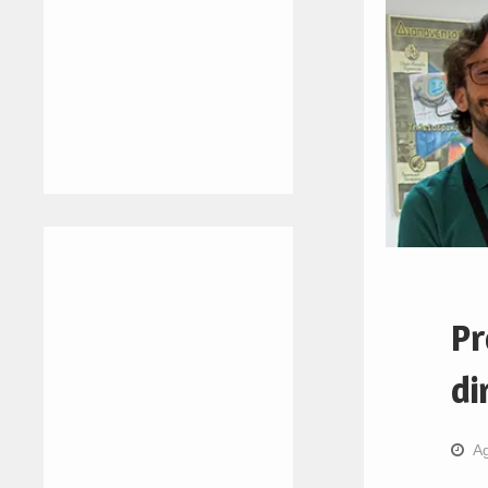
Pr
di
Ag