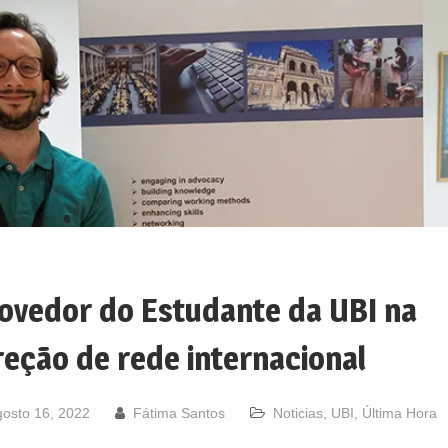
ovedor do Estudante da UBI na
reção de rede internacional
osto 16, 2022
Fátima Santos
Noticias
,
UBI
,
Última Hora