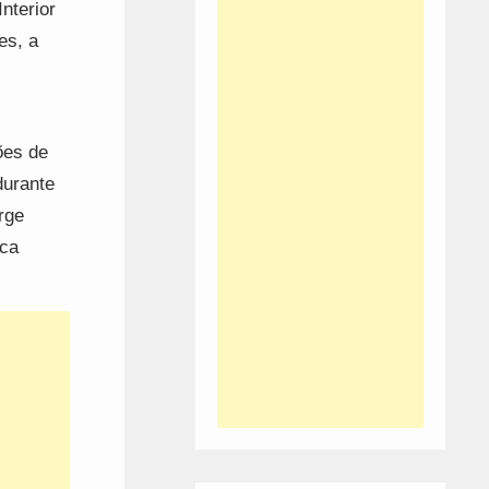
nterior
es, a
ões de
durante
rge
ica