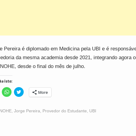
e Pereira é diplomado em Medicina pela UBI e é responsáve
edoria da mesma academia desde 2021, integrando agora o
NOHE, desde o final do mês de julho.
ha isto:
lick
Click
Click
More
o
to
to
hare
share
share
n
on
on
acebook
WhatsApp
Twitter
Opens
(Opens
(Opens
NOHE
,
Jorge Pereira
,
Provedor do Estudante
,
UBI
n
in
in
ew
new
new
indow)
window)
window)