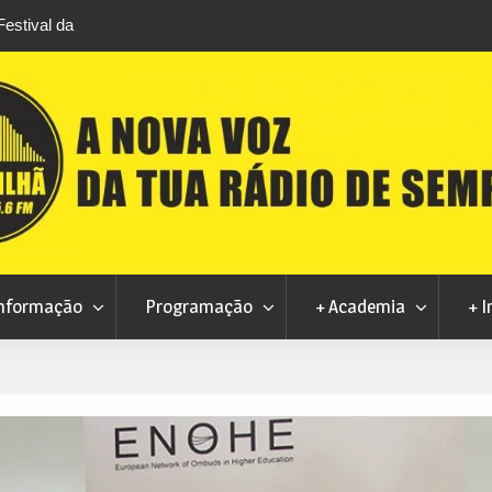
Feira Terras do Lince prepara futuro após edição que
Covilh
levou milhares de visitantes a Penamacor
Munici
nformação
Programação
+ Academia
+ I