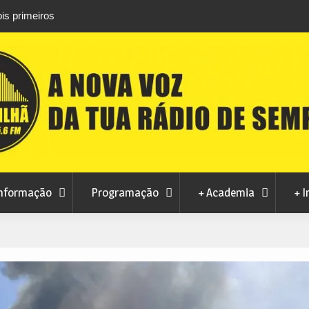
is primeiros
 Combate do Fundão
 Brazilian Jiu-Jitsu
 Educação gera
Covilhã
cinco pódios na
lugar coletivo
nformação
Programação
+ Academia
+ I