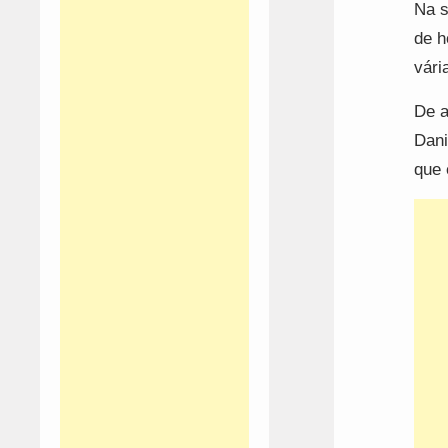
Na s
de h
vári
De a
Dani
que 