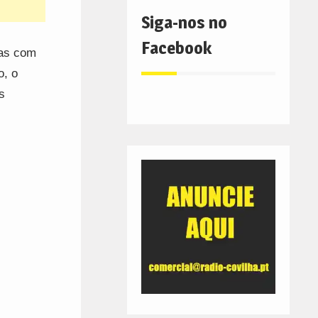
Siga-nos no
Facebook
das com
o, o
s