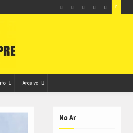
Facebook
Instagram
Twitter
RSS
No
RCC
RCC
Ar
nfo
Arquivo
No Ar