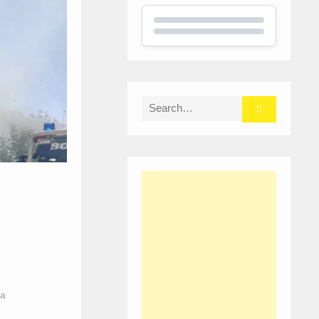
Search
for:
ra