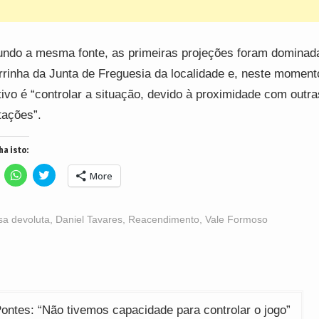
ndo a mesma fonte, as primeiras projeções foram domina
rrinha da Junta de Freguesia da localidade e, neste moment
tivo é “controlar a situação, devido à proximidade com outra
tações”.
ha isto:
lick
Click
Click
More
o
to
to
hare
share
share
n
on
on
acebook
WhatsApp
Twitter
Opens
(Opens
(Opens
sa devoluta
,
Daniel Tavares
,
Reacendimento
,
Vale Formoso
n
in
in
ew
new
new
indow)
window)
window)
ção
ontes: “Não tivemos capacidade para controlar o jogo”