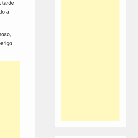
 tarde
do a
moso,
erigo