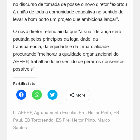
no discurso de tomada de posse o novo diretor “exortou
à união de toda a comunidade educativa no sentido de
levar a bom porto um projeto que ambiciona lançar”.
O novo diretor referiu ainda que “a sua liderança será
pautada pelos princípios da legalidade, da
transparência, da equidade e da imparcialidade”,
procurando “melhorar a qualidade organizacional do
AEFHP, trabalhando no sentido de gerar os consensos
possíveis”.
Partilha isto:
Click
Click
Click
More
to
to
to
share
share
share
on
on
on
Facebook
WhatsApp
Twitter
AEFHP
,
Agrupamento Escolas Frei Heitor Pinto
,
EB
(Opens
(Opens
(Opens
in
in
in
Paul
,
EB Tortosendo
,
ES Frei Heitor Pinto
,
Marco
new
new
new
window)
window)
window)
Santos