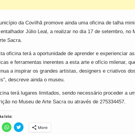
nicípio da Covilhã promove ainda uma oficina de talha mini
 entalhador Júlio Leal, a realizar no dia 17 de setembro, no
rte Sacra.
ta oficina terá a oportunidade de aprender e experienciar as
icas e ferramentas inerentes a esta arte e ofício milenar, qu
inua a inspirar os grandes artistas, designers e criativos d
is”, descreve ainda o museu.
icina terá lugares limitados, sendo necessário proceder a u
rição no Museu de Arte Sacra ou através de 275334457.
ha isto:
lick
Click
Click
More
o
to
to
hare
share
share