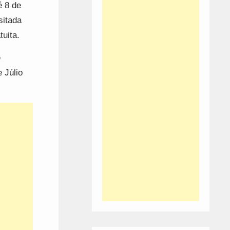
é 8 de
sitada
uita.
e
 Júlio