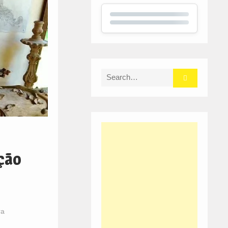
Search
for:
ção
ra