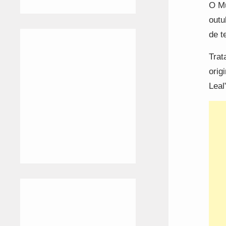
O Mu
outu
de t
Trat
orig
Leal