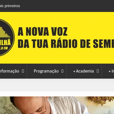
is primeiros
Atletas do Clube de Desportos de Combate 
conquistam três títulos europeus de Brazilian 
nformação
Programação
+ Academia
+ I