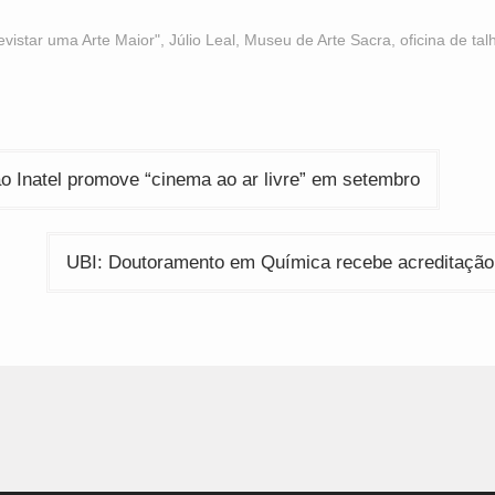
n
on
on
acebook
WhatsApp
Twitter
Opens
(Opens
(Opens
evistar uma Arte Maior"
,
Júlio Leal
,
Museu de Arte Sacra
,
oficina de tal
n
in
in
ew
new
new
indow)
window)
window)
ção
o Inatel promove “cinema ao ar livre” em setembro
UBI: Doutoramento em Química recebe acreditaçã