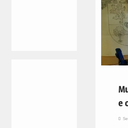
Mu
e 
Se