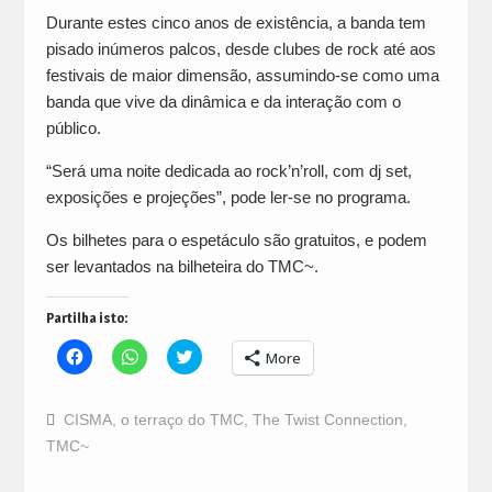
Durante estes cinco anos de existência, a banda tem
pisado inúmeros palcos, desde clubes de rock até aos
festivais de maior dimensão, assumindo-se como uma
banda que vive da dinâmica e da interação com o
público.
“Será uma noite dedicada ao rock’n’roll, com dj set,
exposições e projeções”, pode ler-se no programa.
Os bilhetes para o espetáculo são gratuitos, e podem
ser levantados na bilheteira do TMC~.
Partilha isto:
Click
Click
Click
More
to
to
to
share
share
share
on
on
on
Facebook
WhatsApp
Twitter
CISMA
,
o terraço do TMC
,
The Twist Connection
,
(Opens
(Opens
(Opens
in
in
in
TMC~
new
new
new
window)
window)
window)