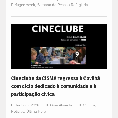
Refugee week
,
Semana da Pessoa Refugiada
Cineclube da CISMA regressa à Covilhã
com ciclo dedicado à comunidade e à
participação cívica
Junho 6, 2026
Gina Almeida
Cultura
,
Noticias
,
Última Hora