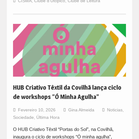
CISMA
,
Clube d'Utópico
,
Clube de Leitura
HUB Criativo Têxtil da Covilhã lança ciclo
de workshops “Ó Minha Agulha”
Fevereiro 10, 2026
Gina Almeida
Noticias
,
Sociedade
,
Última Hora
O HUB Criativo Têxtil “Portas do Sol”, na Covilhã,
inaugura o ciclo de workshops “Ó minha agulha”,