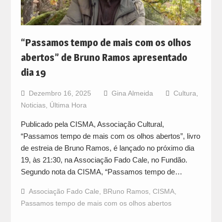
“Passamos tempo de mais com os olhos
abertos” de Bruno Ramos apresentado
dia 19
Dezembro 16, 2025
Gina Almeida
Cultura
,
Noticias
,
Última Hora
Publicado pela CISMA, Associação Cultural,
“Passamos tempo de mais com os olhos abertos”, livro
de estreia de Bruno Ramos, é lançado no próximo dia
19, às 21:30, na Associação Fado Cale, no Fundão.
Segundo nota da CISMA, “Passamos tempo de…
Associação Fado Cale
,
BRuno Ramos
,
CISMA
,
Passamos tempo de mais com os olhos abertos