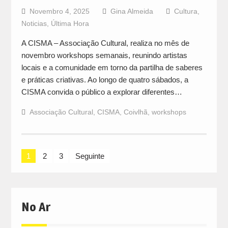
Novembro 4, 2025
Gina Almeida
Cultura
,
Noticias
,
Última Hora
A CISMA – Associação Cultural, realiza no mês de
novembro workshops semanais, reunindo artistas
locais e a comunidade em torno da partilha de saberes
e práticas criativas. Ao longo de quatro sábados, a
CISMA convida o público a explorar diferentes…
Associação Cultural
,
CISMA
,
Coivlhã
,
workshops
Navegação
1
2
3
Seguinte
de
artigos
No Ar