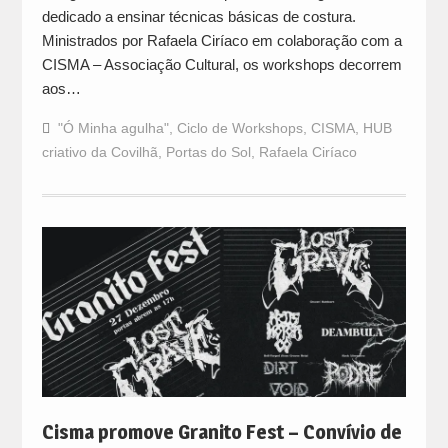
dedicado a ensinar técnicas básicas de costura.
Ministrados por Rafaela Ciríaco em colaboração com a
CISMA – Associação Cultural, os workshops decorrem
aos…
"Ó Minha agulha"
,
Ciclo de Workshops
,
CISMA
,
HUB
criativo da Covilhã
,
Portas do Sol
,
Rafaela Ciríaco
Cisma promove Granito Fest – Convívio de