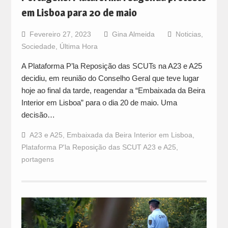
em Lisboa para 20 de maio
Fevereiro 27, 2023
Gina Almeida
Noticias
,
Sociedade
,
Última Hora
A Plataforma P’la Reposição das SCUTs na A23 e A25
decidiu, em reunião do Conselho Geral que teve lugar
hoje ao final da tarde, reagendar a “Embaixada da Beira
Interior em Lisboa” para o dia 20 de maio. Uma
decisão…
A23 e A25
,
Embaixada da Beira Interior em Lisboa
,
Plataforma P'la Reposição das SCUT A23 e A25
,
portagens