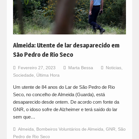
Almeida: Utente de lar desaparecido em
São Pedro de Rio Seco
Fevereiro 27, 2023
Marta Bessa
Noticias
,
Sociedade
,
Última Hora
Um utente de 84 anos do Lar de São Pedro de Rio
Seco, no concelho de Almeida (Guarda), está
desaparecido desde ontem. De acordo com fonte da
GNR, o idoso sofre de Alzheimer e terá saído do lar
sem que…
Almeida
,
Bombeiros Voluntários de Almeida
,
GNR
,
São
Pedro de Rio Seco