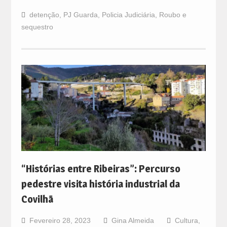
detenção
,
PJ Guarda
,
Policia Judiciária
,
Roubo e
sequestro
“Histórias entre Ribeiras”: Percurso
pedestre visita história industrial da
Covilhã
Fevereiro 28, 2023
Gina Almeida
Cultura
,