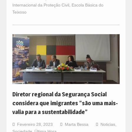
Internacional da Proteção Civil
,
Escola Básica do
Teixoso
Diretor regional da Segurança Social
considera que imigrantes “são uma mais-
valia para a sustentabilidade”
Fevereiro 28, 2023
Marta Bessa
Noticias
,
Sociedade
,
Última Hora