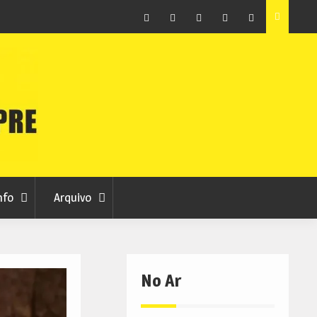
ção que
Covilhã avança com a desmaterialização do Arquivo
Municipal
Facebook
Instagram
Twitter
RSS
No
RCC
RCC
Ar
nfo
Arquivo
No Ar