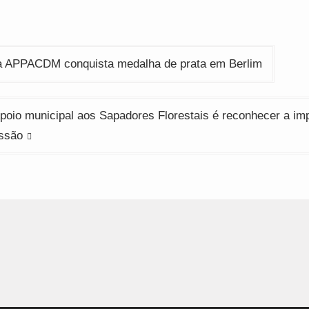
indow)
window)
window)
ção
da APPACDM conquista medalha de prata em Berlim
Apoio municipal aos Sapadores Florestais é reconhecer a im
ssão