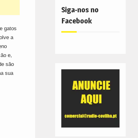
Siga-nos no
Facebook
e gatos
olve a
eno
ção e,
de são
na sua