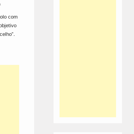
a
colo com
bjetivo
celho”.