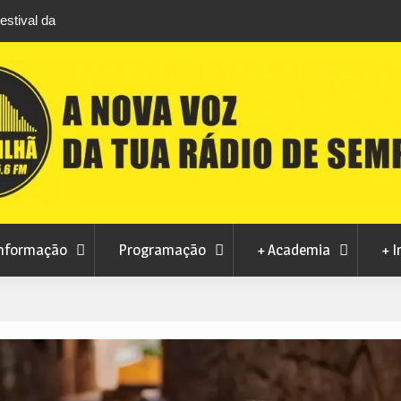
stival da
Feira Terras do Lince prepara futuro após edi
levou milhares de visitantes a Penamacor
nformação
Programação
+ Academia
+ I