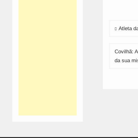
w
Navega
Atleta 
de
artigos
Covilhã: 
da sua mi