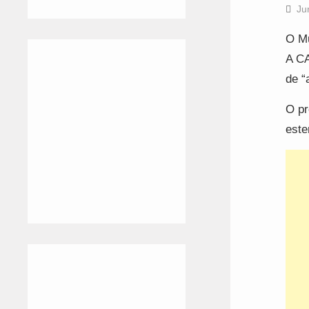
Ju
O Mu
A CA
de “
O pr
este