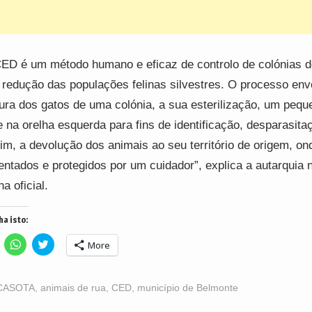
ED é um método humano e eficaz de controlo de colónias d
 redução das populações felinas silvestres. O processo env
ura dos gatos de uma colónia, a sua esterilização, um pequ
e na orelha esquerda para fins de identificação, desparasita
fim, a devolução dos animais ao seu território de origem, on
entados e protegidos por um cuidador”, explica a autarquia 
na oficial.
ha isto:
lick
Click
Click
More
o
to
to
hare
share
share
n
on
on
acebook
WhatsApp
Twitter
Opens
(Opens
(Opens
CASOTA
,
animais de rua
,
CED
,
município de Belmonte
n
in
in
ew
new
new