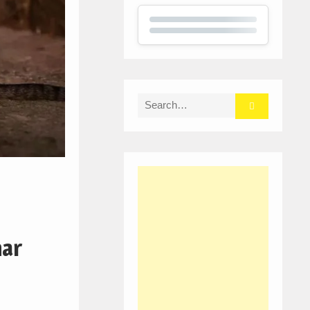
Search
for:
har