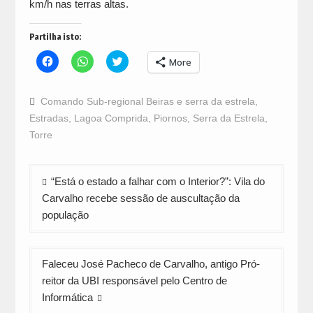
km/h nas terras altas.
Partilha isto:
Click
Click
Click
More
to
to
to
share
share
share
on
on
on
Facebook
WhatsApp
Twitter
Comando Sub-regional Beiras e serra da estrela
,
(Opens
(Opens
(Opens
in
in
in
Estradas
,
Lagoa Comprida
,
Piornos
,
Serra da Estrela
,
new
new
new
window)
window)
window)
Torre
Navegação
“Está o estado a falhar com o Interior?”: Vila do
de
Carvalho recebe sessão de auscultação da
artigos
população
Faleceu José Pacheco de Carvalho, antigo Pró-
reitor da UBI responsável pelo Centro de
Informática