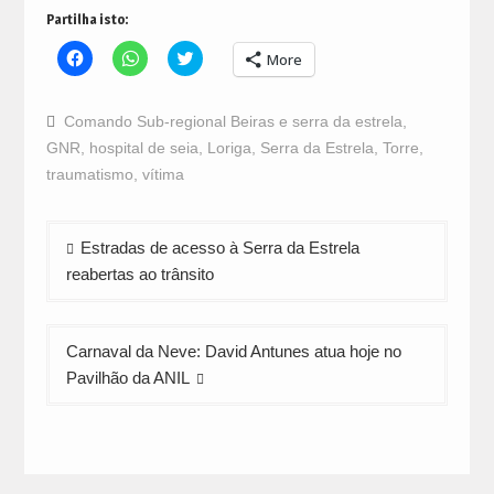
Partilha isto:
Click
Click
Click
More
to
to
to
share
share
share
on
on
on
Facebook
WhatsApp
Twitter
Comando Sub-regional Beiras e serra da estrela
,
(Opens
(Opens
(Opens
in
in
in
GNR
,
hospital de seia
,
Loriga
,
Serra da Estrela
,
Torre
,
new
new
new
window)
window)
window)
traumatismo
,
vítima
Navegação
Estradas de acesso à Serra da Estrela
de
reabertas ao trânsito
artigos
Carnaval da Neve: David Antunes atua hoje no
Pavilhão da ANIL