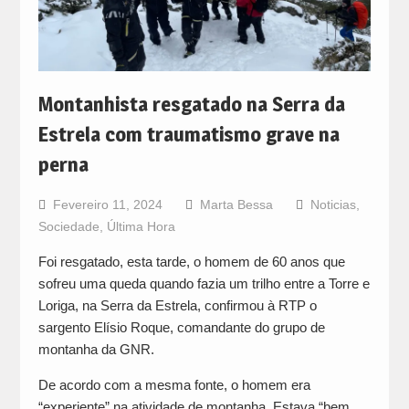
Montanhista resgatado na Serra da
Estrela com traumatismo grave na
perna
Fevereiro 11, 2024
Marta Bessa
Noticias
,
Sociedade
,
Última Hora
Foi resgatado, esta tarde, o homem de 60 anos que
sofreu uma queda quando fazia um trilho entre a Torre e
Loriga, na Serra da Estrela, confirmou à RTP o
sargento Elísio Roque, comandante do grupo de
montanha da GNR.
De acordo com a mesma fonte, o homem era
“experiente” na atividade de montanha. Estava “bem