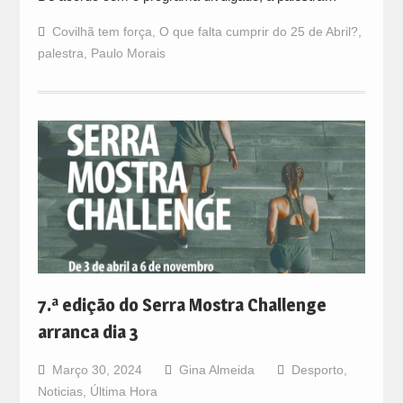
Covilhã tem força
,
O que falta cumprir do 25 de Abril?
,
palestra
,
Paulo Morais
7.ª edição do Serra Mostra Challenge
arranca dia 3
Março 30, 2024
Gina Almeida
Desporto
,
Noticias
,
Última Hora