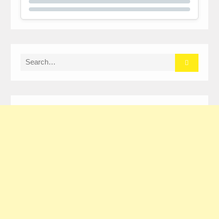
Search
for: