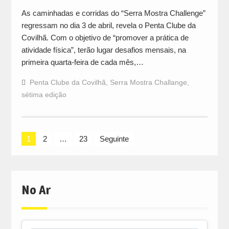
As caminhadas e corridas do “Serra Mostra Challenge”
regressam no dia 3 de abril, revela o Penta Clube da
Covilhã. Com o objetivo de “promover a prática de
atividade física”, terão lugar desafios mensais, na
primeira quarta-feira de cada mês,…
Penta Clube da Covilhã
,
Serra Mostra Challange
,
sétima edição
Navegação
1
2
…
23
Seguinte
de
artigos
No Ar