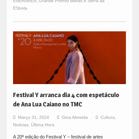
ENERAREA
,
Grande Prémio Beiras e Serra da
EStrela
Festival Y arranca dia 4 com espetáculo
de Ana Lua Caiano no TMC
Março 31, 2024
Gina Almeida
Cultura
,
Noticias
,
Última Hora
A 20ª edição do Festival Y – festival de artes