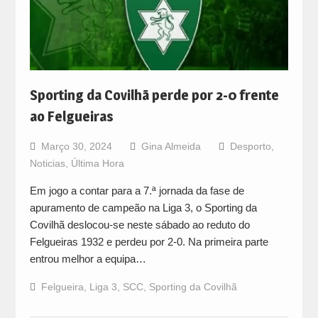
Sporting da Covilhã perde por 2-0 frente
ao Felgueiras
Março 30, 2024
Gina Almeida
Desporto
,
Noticias
,
Última Hora
Em jogo a contar para a 7.ª jornada da fase de
apuramento de campeão na Liga 3, o Sporting da
Covilhã deslocou-se neste sábado ao reduto do
Felgueiras 1932 e perdeu por 2-0. Na primeira parte
entrou melhor a equipa…
Felgueira
,
Liga 3
,
SCC
,
Sporting da Covilhã