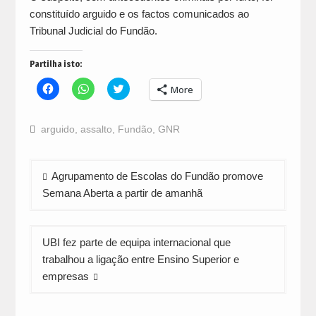
constituído arguido e os factos comunicados ao
Tribunal Judicial do Fundão.
Partilha isto:
Click
Click
Click
More
to
to
to
share
share
share
on
on
on
Facebook
WhatsApp
Twitter
arguido
,
assalto
,
Fundão
,
GNR
(Opens
(Opens
(Opens
in
in
in
new
new
new
window)
window)
window)
Navegação
Agrupamento de Escolas do Fundão promove
de
Semana Aberta a partir de amanhã
artigos
UBI fez parte de equipa internacional que
trabalhou a ligação entre Ensino Superior e
empresas