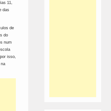
ias 11,
e das
culos de
is do
os num
escola
por isso,
 na