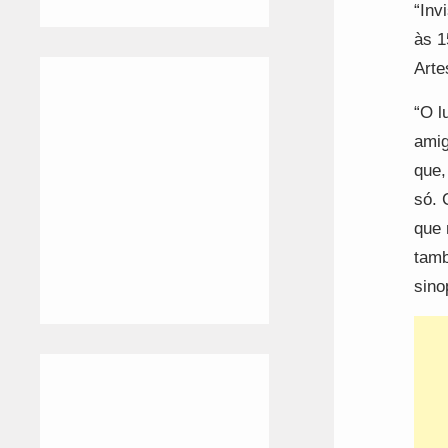
“Inv
às 1
Arte
“O l
amig
que,
só. 
que 
tamb
sino