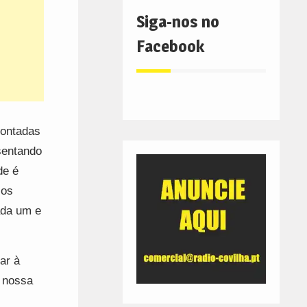
Siga-nos no
Facebook
contadas
esentando
de é
 os
ada um e
ar à
a nossa