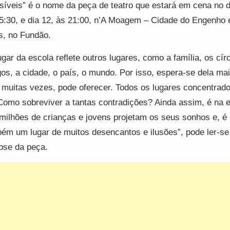
isíveis” é o nome da peça de teatro que estará em cena no d
5:30, e dia 12, às 21:00, n’A Moagem – Cidade do Engenho 
s, no Fundão.
ugar da escola reflete outros lugares, como a família, os cír
os, a cidade, o país, o mundo. Por isso, espera-se dela ma
 muitas vezes, pode oferecer. Todos os lugares concentrad
Como sobreviver a tantas contradições? Ainda assim, é na 
milhões de crianças e jovens projetam os seus sonhos e, é 
ém um lugar de muitos desencantos e ilusões”, pode ler-se
pse da peça.