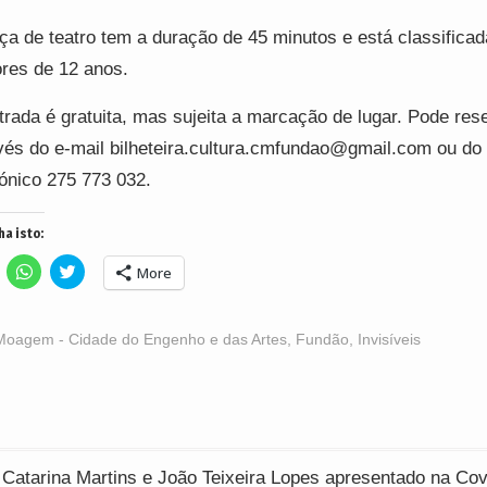
ça de teatro tem a duração de 45 minutos e está classificad
res de 12 anos.
trada é gratuita, mas sujeita a marcação de lugar. Pode res
vés do e-mail bilheteira.cultura.cmfundao@gmail.com ou do
fónico 275 773 032.
ha isto:
lick
Click
Click
More
o
to
to
hare
share
share
n
on
on
acebook
WhatsApp
Twitter
Opens
(Opens
(Opens
Moagem - Cidade do Engenho e das Artes
,
Fundão
,
Invisíveis
n
in
in
ew
new
new
indow)
window)
window)
ção
 Catarina Martins e João Teixeira Lopes apresentado na Cov