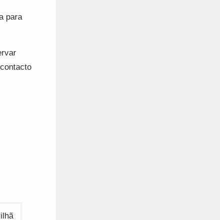
a para
ervar
 contacto
ilhã