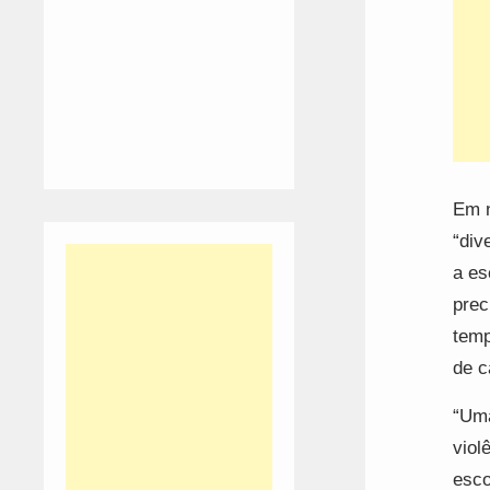
Em n
“div
a es
prec
temp
de c
“Uma
viol
esco