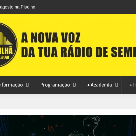
ta pedido da MoviCovilhã para alterar
Autarquia garante 
 de concessão dos transportes urbanos
INEM no Fundão
nformação
Programação
+ Academia
+ I