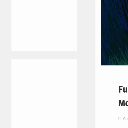
Fu
Mo
Ab