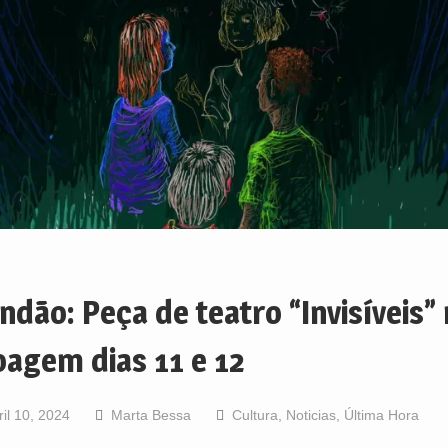
ndão: Peça de teatro “Invisíveis” 
agem dias 11 e 12
ril 10, 2024
Marta Bessa
Cultura
,
Noticias
,
Última Hora