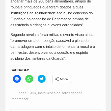
angariar mais de 200 bens alimentares, artigos de
roupa e brinquedos que foram doados a duas
instituições de solidariedade social, no concelho do
Fundão e no concelho de Penamacor, ambas de
assistência a crianças e jovens carenciados”.
Segundo revela a força militar, o evento visou ainda
“promover uma competição saudável e plena de
camaradagem com o intuito de fomentar a moral e o
bem-estar, desenvolvendo a coesão e o espírito
solidário dos militares da Guarda”.
Partilha isto:
Click
Click
Click
More
to
to
to
share
share
share
on
on
on
Facebook
WhatsApp
Twitter
Fundão
,
GNR
,
instituições de solidariedade
,
(Opens
(Opens
(Opens
in
in
in
Penamacor
new
new
new
window)
window)
window)