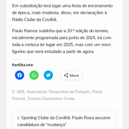
Em substituição terá lugar uma festa de enceramento
de época, mais modesta, disse, em declarações à
Rádio Clube da Covilhã.
Paulo Ramos sublinha que a 20.ª edição do torneio,
inicialmente programada para junho de 2024, irá com
toda a certeza ter lugar em 2025, mas com um novo
figurino que será estudado a partir de agora.
Partilha isto:
Click
Click
Click
More
to
to
to
share
share
share
on
on
on
Facebook
WhatsApp
Twitter
ADE
,
Associação Desportiva da Estação
,
Paulo
(Opens
(Opens
(Opens
in
in
in
Ramos
,
Torneio Diamantino Costa
new
new
new
window)
window)
window)
Navegação
Sporting Clube da Covilhã: Paulo Rosa assume
de
candidatura de “mudança”