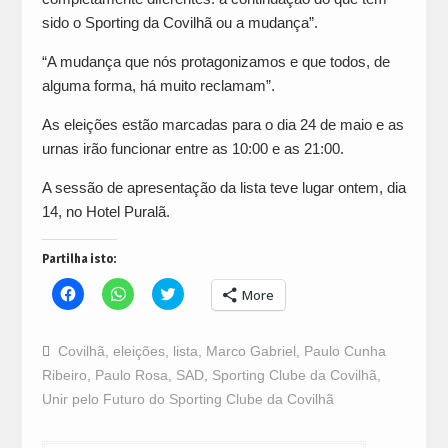
sido o Sporting da Covilhã ou a mudança”.
“A mudança que nós protagonizamos e que todos, de
alguma forma, há muito reclamam”.
As eleições estão marcadas para o dia 24 de maio e as
urnas irão funcionar entre as 10:00 e as 21:00.
A sessão de apresentação da lista teve lugar ontem, dia
14, no Hotel Puralã.
Partilha isto:
Click
Click
Click
More
to
to
to
share
share
share
on
on
on
Facebook
WhatsApp
Twitter
Covilhã
,
eleições
,
lista
,
Marco Gabriel
,
Paulo Cunha
(Opens
(Opens
(Opens
in
in
in
Ribeiro
,
Paulo Rosa
,
SAD
,
Sporting Clube da Covilhã
,
new
new
new
window)
window)
window)
Unir pelo Futuro do Sporting Clube da Covilhã