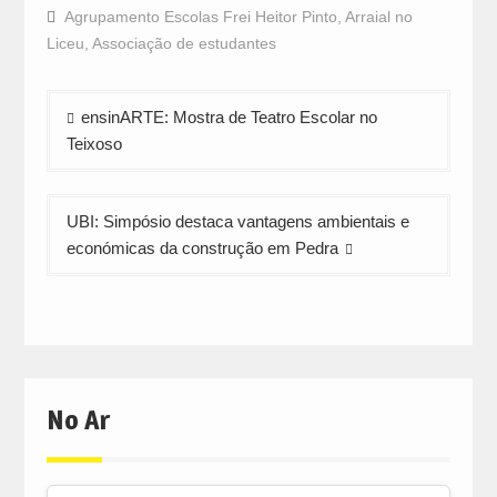
Facebook
WhatsApp
Twitter
Agrupamento Escolas Frei Heitor Pinto
,
Arraial no
(Opens
(Opens
(Opens
in
in
in
Liceu
,
Associação de estudantes
new
new
new
window)
window)
window)
Navegação
ensinARTE: Mostra de Teatro Escolar no
de
Teixoso
artigos
UBI: Simpósio destaca vantagens ambientais e
económicas da construção em Pedra
No Ar