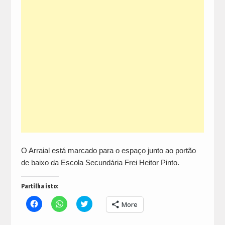
O Arraial está marcado para o espaço junto ao portão
de baixo da Escola Secundária Frei Heitor Pinto.
Partilha isto:
Click
Click
Click
More
to
to
to
share
share
share
on
on
on