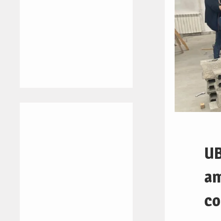
UB
am
co