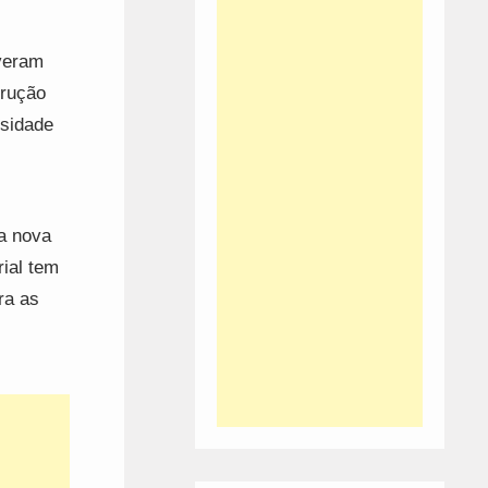
iveram
trução
rsidade
 a nova
ial tem
ra as