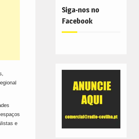
Siga-nos no
Facebook
s,
egional
ades
e espaços
listas e