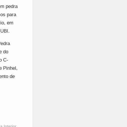
em pedra
cos para
rio, em
 UBI.
Pedra
e do
o C-
 Pinhel,
ento de
 Interior
,