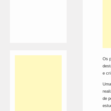
Os p
dest
e cr
Uma 
real
de p
estu