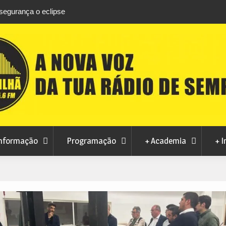
segurança o eclipse
CCD Estrela do Zêzere promove Festival da
Juventude entre 9 e 15 de agosto
nformação
Programação
+ Academia
+ I