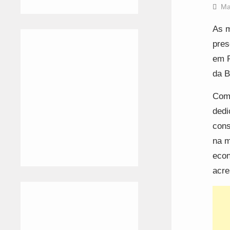
Ma
As m
pres
em P
da B
Com 
dedi
cons
na m
econ
acre