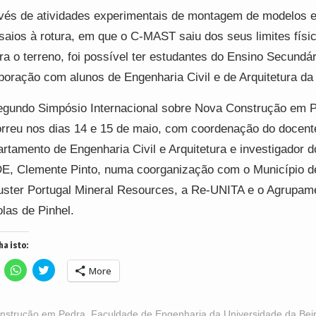
vés de atividades experimentais de montagem de modelos 
saios à rotura, em que o C-MAST saiu dos seus limites físi
ara o terreno, foi possível ter estudantes do Ensino Secundá
boração com alunos de Engenharia Civil e de Arquitetura da
gundo Simpósio Internacional sobre Nova Construção em 
rreu nos dias 14 e 15 de maio, com coordenação do docent
rtamento de Engenharia Civil e Arquitetura e investigador d
, Clemente Pinto, numa coorganização com o Município de
uster Portugal Mineral Resources, a Re-UNITA e o Agrupam
las de Pinhel.
ha isto:
lick
Click
Click
More
o
to
to
hare
share
share
n
on
on
acebook
WhatsApp
Twitter
Opens
(Opens
(Opens
nstrução em Pedra
,
Faculdade de Engenharia da Universidade da Beira