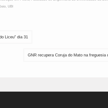
n
in
in
ew
new
new
ósio
,
UBI
indow)
window)
window)
ção
 do Liceu” dia 31
GNR recupera Coruja do Mato na freguesia 