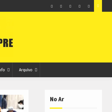
raia
Município de Belmonte alerta para tentativa de fraude
em nome da autarquia
Facebook
Instagram
Twitter
RSS
No
RCC
RCC
Ar
nfo
Arquivo
No Ar