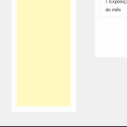
Exposiçã
de
do mês
artigos