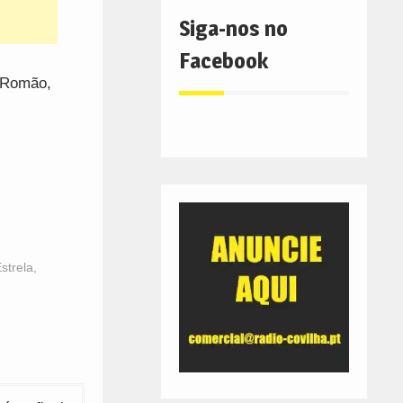
Siga-nos no
Facebook
o Romão,
strela
,