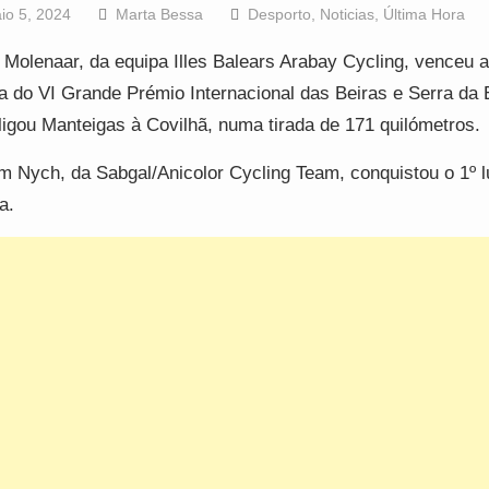
io 5, 2024
Marta Bessa
Desporto
,
Noticias
,
Última Hora
 Molenaar, da equipa Illes Balears Arabay Cycling, venceu a
a do VI Grande Prémio Internacional das Beiras e Serra da E
ligou Manteigas à Covilhã, numa tirada de 171 quilómetros.
m Nych, da Sabgal/Anicolor Cycling Team, conquistou o 1º l
a.