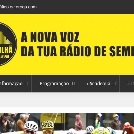
áfico de droga com
Unhais da Serra estreia Sound Sessions na p
fluvial este fim de semana
nformação
Programação
+ Academia
+ I