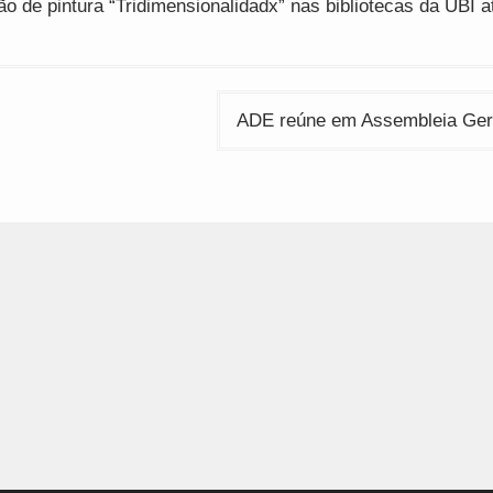
o de pintura “Tridimensionalidadx” nas bibliotecas da UBI at
ADE reúne em Assembleia Gera