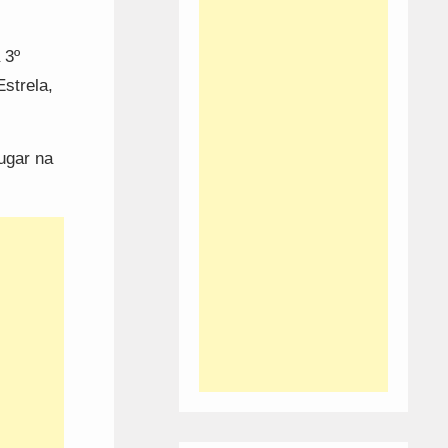
 3º
strela,
ugar na