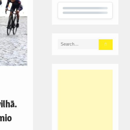
Search
for:
ilhã.
mio