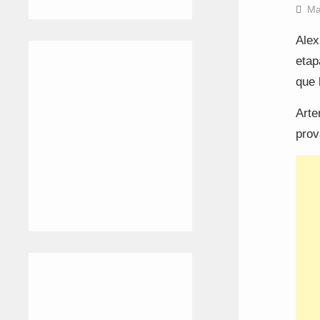
Ma
Alex
etap
que 
Arte
prov