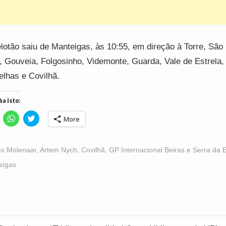
lotão saiu de Manteigas, às 10:55, em direção à Torre, Sã
, Gouveia, Folgosinho, Videmonte, Guarda, Vale de Estrela,
elhas e Covilhã.
ha isto:
lick
Click
Click
More
o
to
to
hare
share
share
n
on
on
acebook
WhatsApp
Twitter
Opens
(Opens
(Opens
ex Molenaar
,
Artem Nych
,
Covilhã
,
GP Internacional Beiras e Serra da E
n
in
in
ew
new
new
eigas
indow)
window)
window)
ção