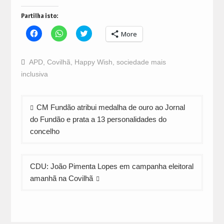
Partilha isto:
Click
Click
Click
More
to
to
to
share
share
share
on
on
on
Facebook
WhatsApp
Twitter
APD
,
Covilhã
,
Happy Wish
,
sociedade mais
(Opens
(Opens
(Opens
in
in
in
inclusiva
new
new
new
window)
window)
window)
Navegação
CM Fundão atribui medalha de ouro ao Jornal
de
do Fundão e prata a 13 personalidades do
artigos
concelho
CDU: João Pimenta Lopes em campanha eleitoral
amanhã na Covilhã