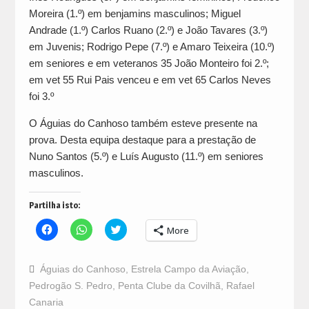
Moreira (1.º) em benjamins masculinos; Miguel
Andrade (1.º) Carlos Ruano (2.º) e João Tavares (3.º)
em Juvenis; Rodrigo Pepe (7.º) e Amaro Teixeira (10.º)
em seniores e em veteranos 35 João Monteiro foi 2.º;
em vet 55 Rui Pais venceu e em vet 65 Carlos Neves
foi 3.º
O Águias do Canhoso também esteve presente na
prova. Desta equipa destaque para a prestação de
Nuno Santos (5.º) e Luís Augusto (11.º) em seniores
masculinos.
Partilha isto:
Click
Click
Click
More
to
to
to
share
share
share
on
on
on
Facebook
WhatsApp
Twitter
Águias do Canhoso
,
Estrela Campo da Aviação
,
(Opens
(Opens
(Opens
in
in
in
Pedrogão S. Pedro
,
Penta Clube da Covilhã
,
Rafael
new
new
new
window)
window)
window)
Canaria