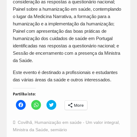
consideração as respostas a questionário nacional;
Painel sobre a humanização em saúde, contemplando
o lugar da Medicina Narrativa, a formação para a
humanização e a implementação da humanização;
Painel com apresentação das boas práticas de
humanização dos cuidados de saúde em Portugal
identificadas nas respostas a questionário nacional; e
Sessão de encerramento com a presença da Ministra
da Saúde.
Este evento é destinado a profissionais e estudantes
das várias áreas da saúde e outros interessados.
Partilha isto:
Click
Click
Click
More
to
to
to
share
share
share
on
on
on
Facebook
WhatsApp
Twitter
Covilhã
,
Humanização em saúde - Um valor integral
,
(Opens
(Opens
(Opens
in
in
in
Ministra da Saúde
,
semiário
new
new
new
window)
window)
window)