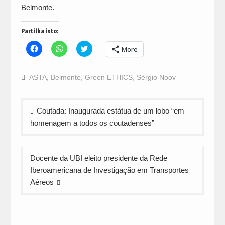
Belmonte.
Partilha isto:
Click
Click
Click
More
to
to
to
share
share
share
on
on
on
Facebook
WhatsApp
Twitter
ASTA
,
Belmonte
,
Green ETHICS
,
Sérgio Noov
(Opens
(Opens
(Opens
in
in
in
new
new
new
window)
window)
window)
Navegação
Coutada: Inaugurada estátua de um lobo “em
de
homenagem a todos os coutadenses”
artigos
Docente da UBI eleito presidente da Rede
Iberoamericana de Investigação em Transportes
Aéreos