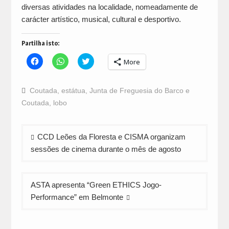
diversas atividades na localidade, nomeadamente de
carácter artístico, musical, cultural e desportivo.
Partilha isto:
Click
Click
Click
More
to
to
to
share
share
share
on
on
on
Facebook
WhatsApp
Twitter
Coutada
,
estátua
,
Junta de Freguesia do Barco e
(Opens
(Opens
(Opens
in
in
in
Coutada
,
lobo
new
new
new
window)
window)
window)
Navegação
CCD Leões da Floresta e CISMA organizam
de
sessões de cinema durante o mês de agosto
artigos
ASTA apresenta “Green ETHICS Jogo-
Performance” em Belmonte