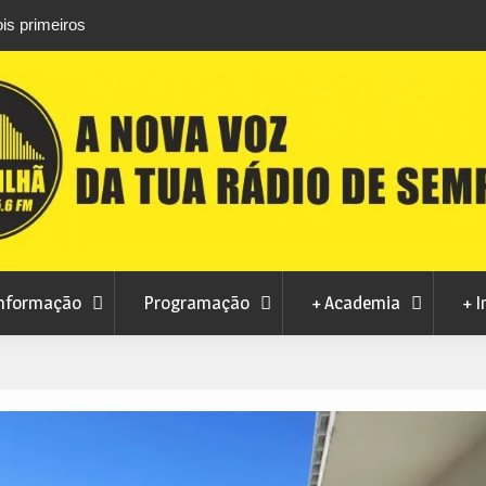
is primeiros
Atletas do Clube de Desportos de Combate 
conquistam três títulos europeus de Brazilian 
nformação
Programação
+ Academia
+ I