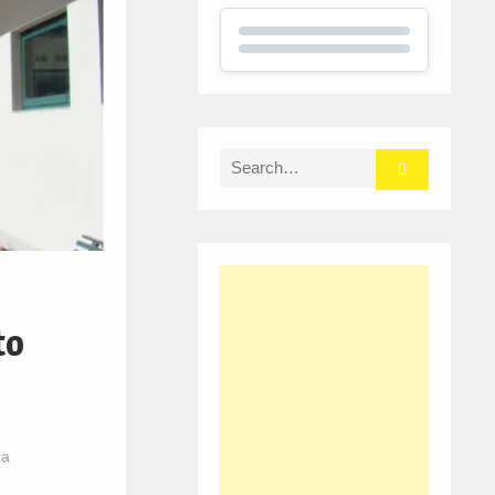
Search
for:
to
ra