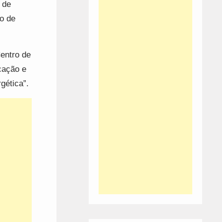
 de
o de
entro de
cação e
gética”.