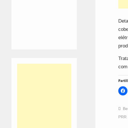
Deta
cobe
elét
prod
Trat
com 
Partil
C
t
s
o
F
(
Be
i
n
PRR
w