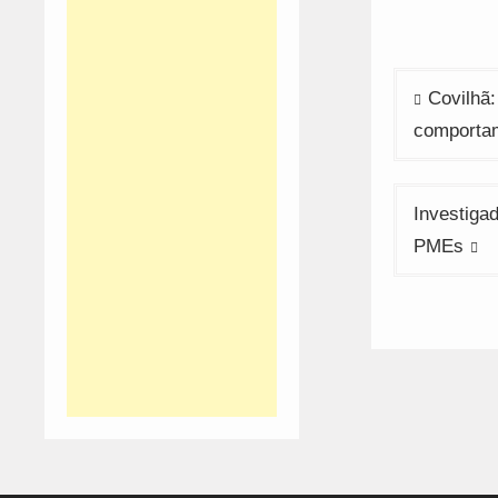
Navega
Covilhã:
de
comporta
artigos
Investiga
PMEs