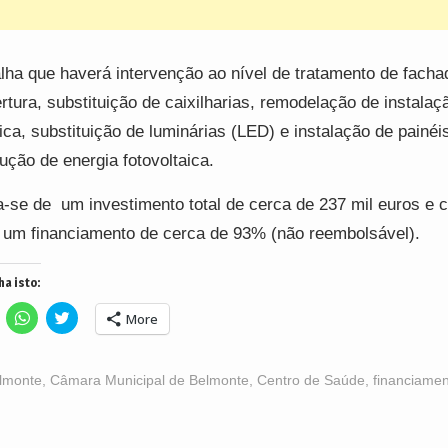
lha que haverá intervenção ao nível de tratamento de facha
rtura, substituição de caixilharias, remodelação de instalaç
rica, substituição de luminárias (LED) e instalação de painéi
ução de energia fotovoltaica.
a-se de um investimento total de cerca de 237 mil euros e 
um financiamento de cerca de 93% (não reembolsável).
ha isto:
lick
Click
Click
More
o
to
to
hare
share
share
n
on
on
acebook
WhatsApp
Twitter
Opens
(Opens
(Opens
lmonte
,
Câmara Municipal de Belmonte
,
Centro de Saúde
,
financiame
n
in
in
ew
new
new
indow)
window)
window)