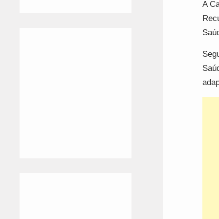
A Ca
Recu
Saúd
Segu
Saúd
adap