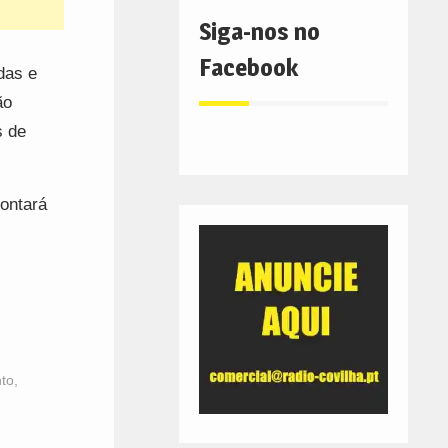
Siga-nos no
Facebook
das e
ão
s de
contará
nto
,