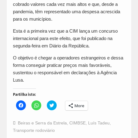
cobrado valores cada vez mais altos e que, desde a
pandemia, têm representado uma despesa acrescida
para os municípios.
Esta é a primeira vez que a CIM lança um concurso
internacional para este efeito, que foi publicado na
segunda-feira em Diário da República.
O objetivo é chegar a operadores estrangeiros e dessa
forma conseguir praticar preços mais favoráveis,
sustentou o responsável em declarações à Agência
Lusa.
Partilha isto:
Click
Click
Click
More
to
to
to
share
share
share
on
on
on
Facebook
WhatsApp
Twitter
Beiras e Serra da Estrela
,
CIMBSE
,
Luís Tadeu
,
(Opens
(Opens
(Opens
in
in
in
Transporte rodoviário
new
new
new
window)
window)
window)