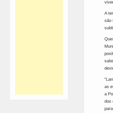
vive
A te
são 
subl
Ques
Muni
posi
sali
devi
“Lam
as e
a Po
dos 
para