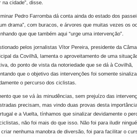
r na cidade”, disse.
rminar Pedro Farromba dá conta ainda do estado dos passei
um drama”, com buracos, e árvores que muitas vezes os o
inhando que que também aqui “urge uma intervenção”.
tionado pelos jornalistas Vítor Pereira, presidente da Câma
cipal da Covilhã, lamenta o aproveitamento de uma situaçã
tiva, do ponto de vista da notoriedade que se dá à Covilhã,
entando que o objetivo das intervenções foi somente sinaliza
damente o percurso dos ciclistas.
ento que se vá às minudências, sem prejuízo das interven
stradas precisam, mas vindo duas provas desta importância
rtugal e a Vuelta, tínhamos que sinalizar devidamente o per
ciclistas, não foi mais do que isso. Não foi para iludir ning
 criar nenhuma manobra de diversão, foi para facilitar o cur