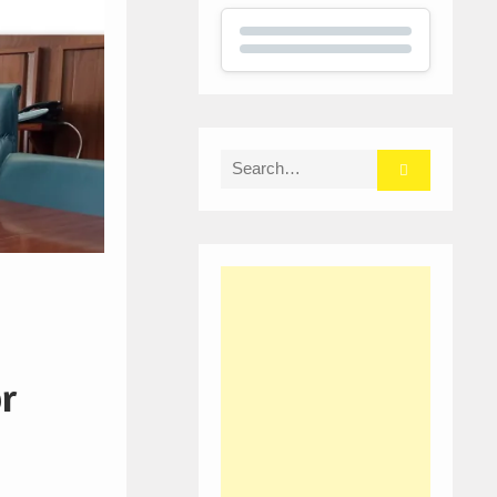
Search
for:
or