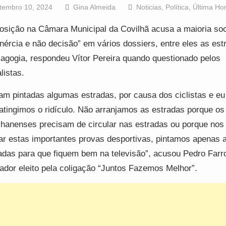
tembro 10, 2024
Gina Almeida
Noticias
,
Política
,
Última Ho
osição na Câmara Municipal da Covilhã acusa a maioria soc
inércia e não decisão” em vários dossiers, entre eles as est
gogia, respondeu Vítor Pereira quando questionado pelos
listas.
am pintadas algumas estradas, por causa dos ciclistas e eu 
atingimos o ridículo. Não arranjamos as estradas porque os
lhanenses precisam de circular nas estradas ou porque no
tar estas importantes provas desportivas, pintamos apenas 
adas para que fiquem bem na televisão”, acusou Pedro Farr
ador eleito pela coligação “Juntos Fazemos Melhor”.