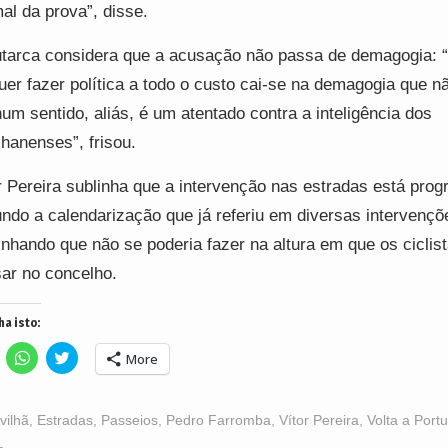
al da prova”, disse.
tarca considera que a acusação não passa de demagogia:
uer fazer política a todo o custo cai-se na demagogia que n
um sentido, aliás, é um atentado contra a inteligência dos
lhanenses”, frisou.
r Pereira sublinha que a intervenção nas estradas está pro
ndo a calendarização que já referiu em diversas intervençõ
inhando que não se poderia fazer na altura em que os ciclist
ar no concelho.
ha isto:
lick
Click
Click
More
o
to
to
hare
share
share
n
on
on
acebook
WhatsApp
Twitter
Opens
(Opens
(Opens
vilhã
,
Estradas
,
Passeios
,
Pedro Farromba
,
Vítor Pereira
,
Volta a Port
n
in
in
ew
new
new