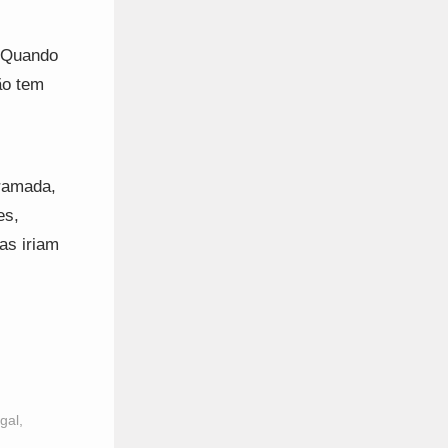
 “Quando
ão tem
gramada,
es,
as iriam
ugal
,