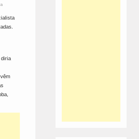
ra
ialista
radas.
diria
s vêm
as
oba,