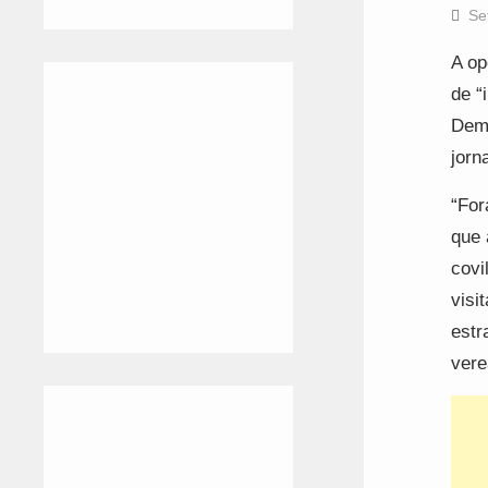
Se
A op
de “
Dema
jorna
“For
que 
covi
visi
estr
vere