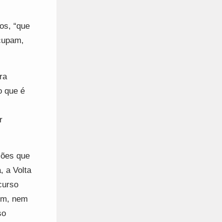
os, “que
cupam,
ra
o que é
r
ções que
, a Volta
curso
uém, nem
so