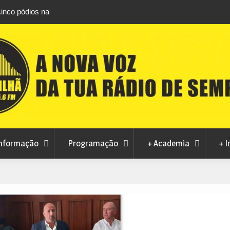
cinco pódios na
DGS emite guia para observar em segurança 
lugar coletivo
total do Sol de 12 de agosto
nformação
Programação
+ Academia
+ I