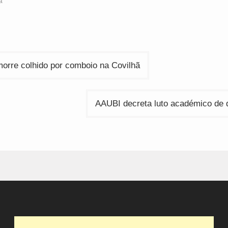
a
indow)
window)
window)
ção
orre colhido por comboio na Covilhã
AAUBI decreta luto académico de d