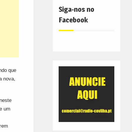
Siga-nos no
Facebook
ando que
a nova,
 neste
ue um
erem