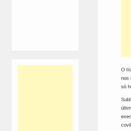
O lí
nos 
só h
Subl
últi
exec
covi