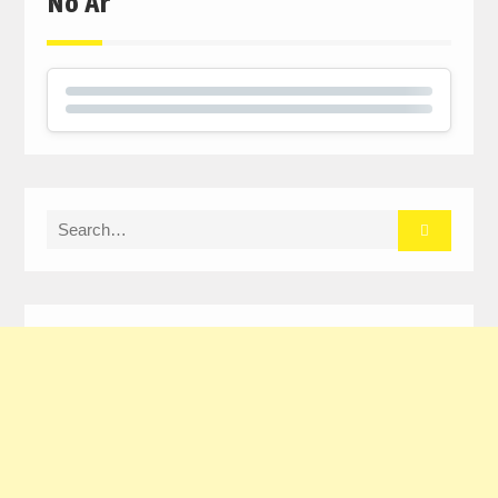
No Ar
Search
for: