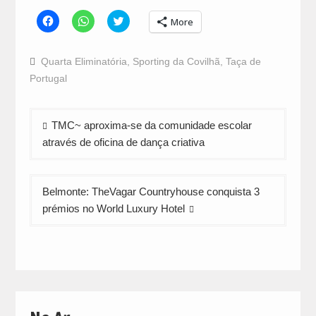
Click
Click
Click
More
to
to
to
share
share
share
on
on
on
Facebook
WhatsApp
Twitter
Quarta Eliminatória
,
Sporting da Covilhã
,
Taça de
(Opens
(Opens
(Opens
in
in
in
Portugal
new
new
new
window)
window)
window)
Navegação
TMC~ aproxima-se da comunidade escolar
de
através de oficina de dança criativa
artigos
Belmonte: TheVagar Countryhouse conquista 3
prémios no World Luxury Hotel