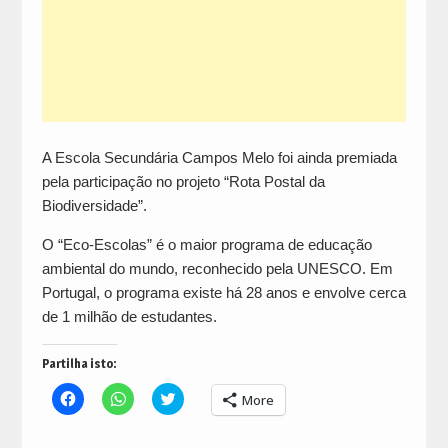
A Escola Secundária Campos Melo foi ainda premiada
pela participação no projeto “Rota Postal da
Biodiversidade”.
O “Eco-Escolas” é o maior programa de educação
ambiental do mundo, reconhecido pela UNESCO. Em
Portugal, o programa existe há 28 anos e envolve cerca
de 1 milhão de estudantes.
Partilha isto:
Click
Click
Click
More
to
to
to
share
share
share
on
on
on
Facebook
WhatsApp
Twitter