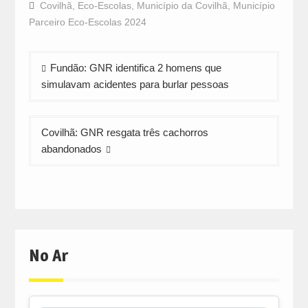
Covilhã
,
Eco-Escolas
,
Município da Covilhã
,
Município
(Opens
(Opens
(Opens
in
in
in
Parceiro Eco-Escolas 2024
new
new
new
window)
window)
window)
Navegação
Fundão: GNR identifica 2 homens que
de
simulavam acidentes para burlar pessoas
artigos
Covilhã: GNR resgata três cachorros
abandonados
No Ar