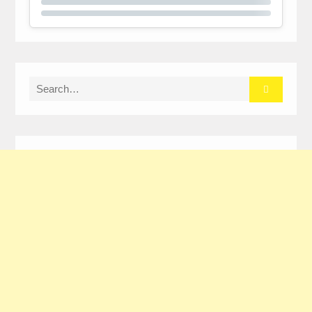
Search
for: