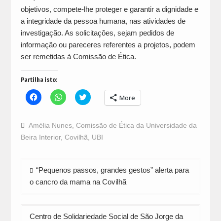
objetivos, compete-lhe proteger e garantir a dignidade e
a integridade da pessoa humana, nas atividades de
investigação. As solicitações, sejam pedidos de
informação ou pareceres referentes a projetos, podem
ser remetidas à Comissão de Ética.
Partilha isto:
Click
Click
Click
More
to
to
to
share
share
share
on
on
on
Facebook
WhatsApp
Twitter
Amélia Nunes
,
Comissão de Ética da Universidade da
(Opens
(Opens
(Opens
in
in
in
Beira Interior
,
Covilhã
,
UBI
new
new
new
window)
window)
window)
Navegação
“Pequenos passos, grandes gestos” alerta para
de
o cancro da mama na Covilhã
artigos
Centro de Solidariedade Social de São Jorge da