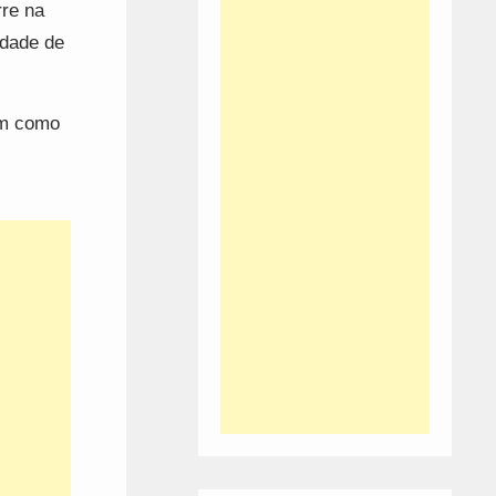
re na
ldade de
em como