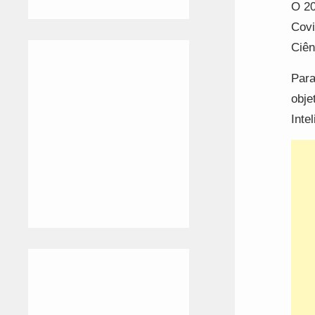
O 20
Covi
Ciên
Para
obje
Inte