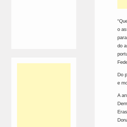
“Que
o as
para
do a
port
Fede
Do p
e mo
A an
Demo
Eras
Dona