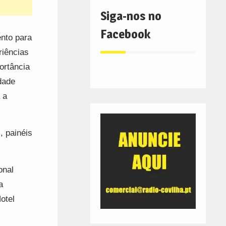
Siga-nos no
Facebook
nto para
riências
ortância
dade
 a
, painéis
onal
a
otel