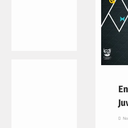
En
Ju
No