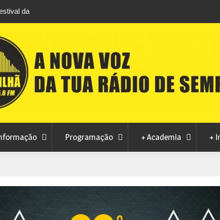
stival da
Feira Terras do Lince prepara futuro após edi
levou milhares de visitantes a Penamacor
nformação
Programação
+ Academia
+ I