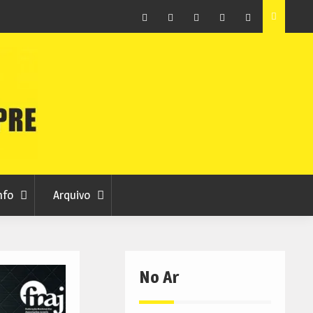
ção que
Covilhã avança com a desmaterialização do Arquivo
Municipal
Facebook
Instagram
Twitter
RSS
No
RCC
RCC
Ar
nfo
Arquivo
No Ar