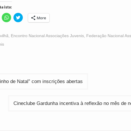
ha isto:
lick
Click
Click
More
o
to
to
hare
share
share
n
on
on
acebook
WhatsApp
Twitter
Opens
(Opens
(Opens
vilhã
,
Encontro Nacional Associações Juvenis
,
Federação Nacional As
n
in
in
ew
new
new
nis
indow)
window)
window)
ção
nho de Natal” com inscrições abertas
Cineclube Gardunha incentiva à reflexão no mês de 