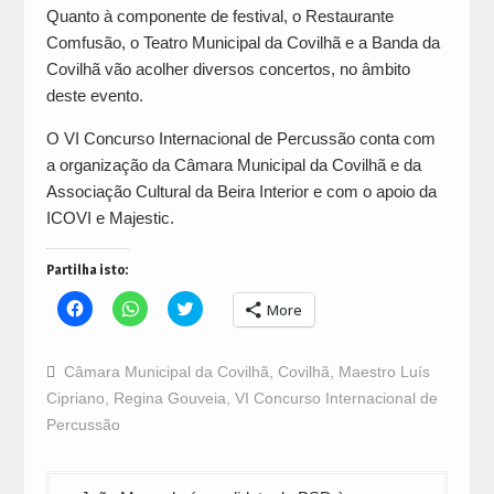
Quanto à componente de festival, o Restaurante
Comfusão, o Teatro Municipal da Covilhã e a Banda da
Covilhã vão acolher diversos concertos, no âmbito
deste evento.
O VI Concurso Internacional de Percussão conta com
a organização da Câmara Municipal da Covilhã e da
Associação Cultural da Beira Interior e com o apoio da
ICOVI e Majestic.
Partilha isto:
Click
Click
Click
More
to
to
to
share
share
share
on
on
on
Facebook
WhatsApp
Twitter
Câmara Municipal da Covilhã
,
Covilhã
,
Maestro Luís
(Opens
(Opens
(Opens
in
in
in
Cipriano
,
Regina Gouveia
,
VI Concurso Internacional de
new
new
new
window)
window)
window)
Percussão
Navegação