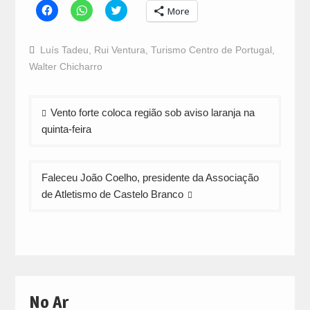
Click
Click
Click
More
to
to
to
share
share
share
on
on
on
Facebook
WhatsApp
Twitter
Luís Tadeu
,
Rui Ventura
,
Turismo Centro de Portugal
,
(Opens
(Opens
(Opens
in
in
in
Walter Chicharro
new
new
new
window)
window)
window)
Navegação
Vento forte coloca região sob aviso laranja na
de
quinta-feira
artigos
Faleceu João Coelho, presidente da Associação
de Atletismo de Castelo Branco
No Ar