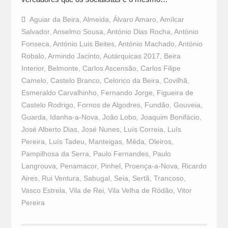
Aguiar da Beira
,
Almeida
,
Álvaro Amaro
,
Amílcar
Salvador
,
Anselmo Sousa
,
António Dias Rocha
,
António
Fonseca
,
António Luis Beites
,
António Machado
,
António
Robalo
,
Armindo Jacinto
,
Autárquicas 2017
,
Beira
Interior
,
Belmonte
,
Carlos Ascensão
,
Carlos Filipe
Camelo
,
Castelo Branco
,
Celorico da Beira
,
Covilhã
,
Esmeraldo Carvalhinho
,
Fernando Jorge
,
Figueira de
Castelo Rodrigo
,
Fornos de Algodres
,
Fundão
,
Gouveia
,
Guarda
,
Idanha-a-Nova
,
João Lobo
,
Joaquim Bonifácio
,
José Alberto Dias
,
José Nunes
,
Luís Correia
,
Luís
Pereira
,
Luís Tadeu
,
Manteigas
,
Mêda
,
Oleiros
,
Pampilhosa da Serra
,
Paulo Fernandes
,
Paulo
Langrouva
,
Penamacor
,
Pinhel
,
Proença-a-Nova
,
Ricardo
Aires
,
Rui Ventura
,
Sabugal
,
Seia
,
Sertã
,
Trancoso
,
Vasco Estrela
,
Vila de Rei
,
Vila Velha de Ródão
,
Vitor
Pereira