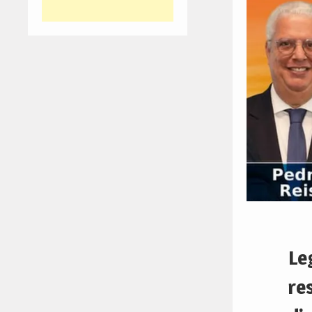
Le
re