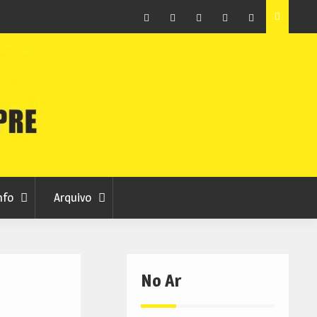
Facebook
Instagram
Twitter
RSS
No
RCC
RCC
Ar
nfo
Arquivo
No Ar