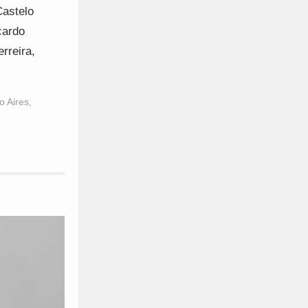
Castelo
cardo
rreira,
o Aires
,