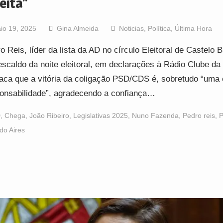
reita”
io 19, 2025
Gina Almeida
Noticias
,
Política
,
Última Hora
o Reis, líder da lista da AD no círculo Eleitoral de Castelo 
escaldo da noite eleitoral, em declarações à Rádio Clube da
aca que a vitória da coligação PSD/CDS é, sobretudo “uma
onsabilidade”, agradecendo a confiança…
D
,
Chega
,
João Ribeiro
,
Legislativas 2025
,
Nuno Fazenda
,
Pedro reis
,
do Aires