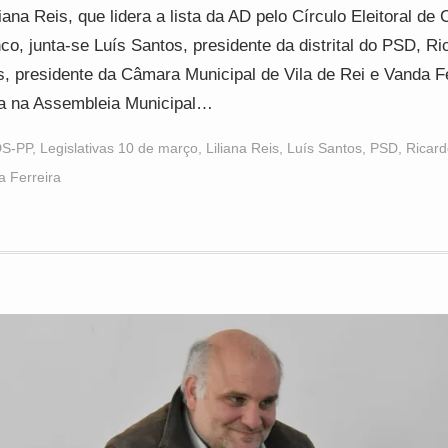
liana Reis, que lidera a lista da AD pelo Círculo Eleitoral de 
co, junta-se Luís Santos, presidente da distrital do PSD, Ri
s, presidente da Câmara Municipal de Vila de Rei e Vanda Fe
ta na Assembleia Municipal…
S-PP
,
Legislativas 10 de março
,
Liliana Reis
,
Luís Santos
,
PSD
,
Ricard
 Ferreira