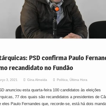
tárquicas: PSD confirma Paulo Fernan
mo recandidato no Fundão
rço 3, 2021
Gina Almeida
Política
,
Última Hora
D anunciou esta quarta-feira 100 candidatos às eleições
rquicas, 77 dos quais são recandidatos a presidentes de C
e eles Paulo Fernandes que, recorde-se, está há dois manda