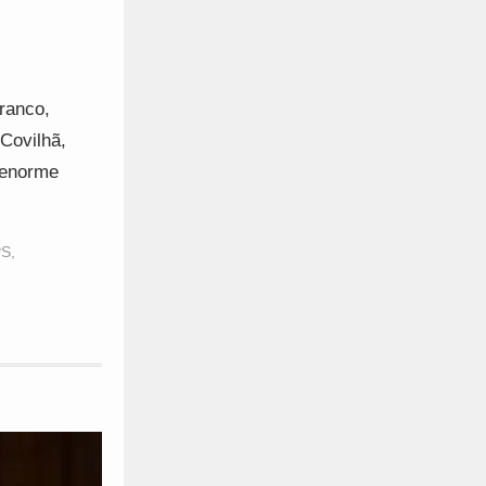
Branco,
 Covilhã,
 enorme
PS
,