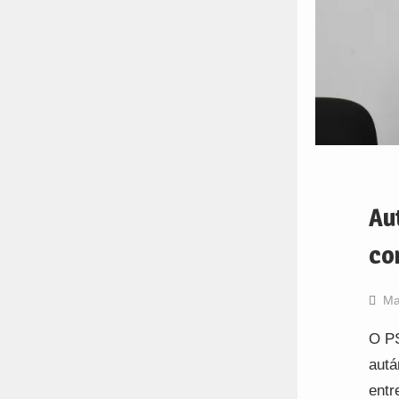
Au
co
Ma
O PS
autá
entr