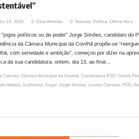
stentável”
lho 14, 2025
Gina Almeida
Noticias
,
Política
,
Última Hora
“jogos políticos ou de poder” Jorge Simões, candidato do 
idência da Câmara Municipal da Covilhã propõe-se “reergue
lhã, com seriedade e ambição”, começou por dizer na apre
ica da sua candidatura, ontem, dia 13, ao final…
a Caimão
,
Câmara Municipal da Covilhã
,
Candidatura PSD
,
Carlos Pin
alo Matias
,
Guilherme Torgal
,
Jorge Simões
,
Leonor Cipriano
,
PSD
,
Ri