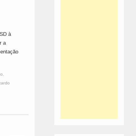
PSD à
r a
sentação
to
,
cardo