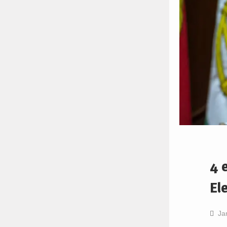
4 
El
Ja