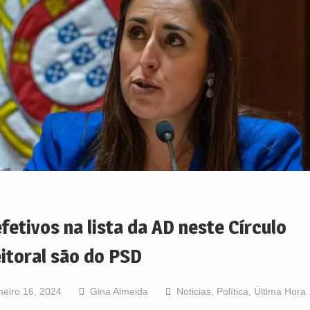
efetivos na lista da AD neste Círculo
eitoral são do PSD
neiro 16, 2024
Gina Almeida
Noticias
,
Política
,
Última Hora