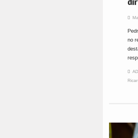
di
Ma
Pedr
no r
dest
resp
A
Ricar