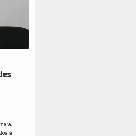
des
âmara,
tos à