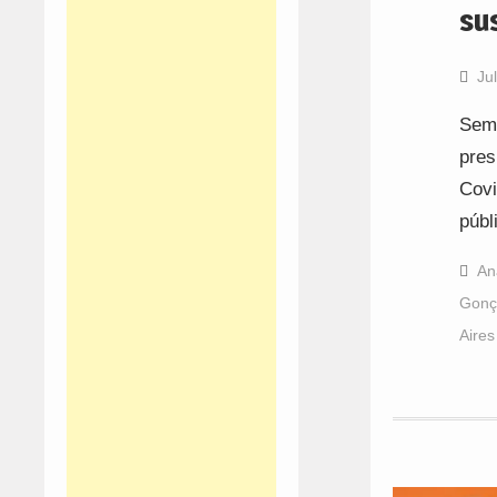
su
Ju
Sem 
pres
Covi
públ
An
Gonç
Aires