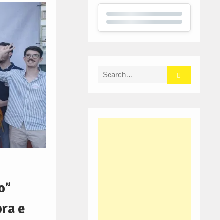
Search
for:
o”
ora e