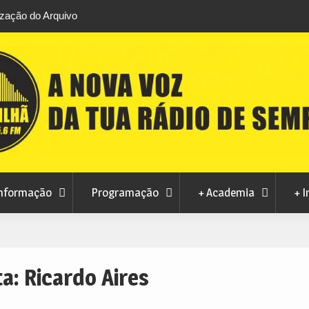
ização do Arquivo
lore este sábado
o na Covilhã este
ca para a nova época
nformação
Programação
+ Academia
+ I
ta:
Ricardo Aires