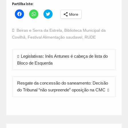
Partilha isto:
Click
Click
Click
More
to
to
to
share
share
share
on
on
on
Facebook
WhatsApp
Twitter
Beiras e Serra da Estrela
,
Biblioteca Municipal da
(Opens
(Opens
(Opens
in
in
in
Covilhã
,
Festival Alimentação saudavel
,
RUDE
new
new
new
window)
window)
window)
Navegação
Legislativas: Inês Antunes é cabeça de lista do
de
Bloco de Esquerda
artigos
Resgate da concessão do saneamento: Decisão
do Tribunal “não surpreende” oposição na CMC