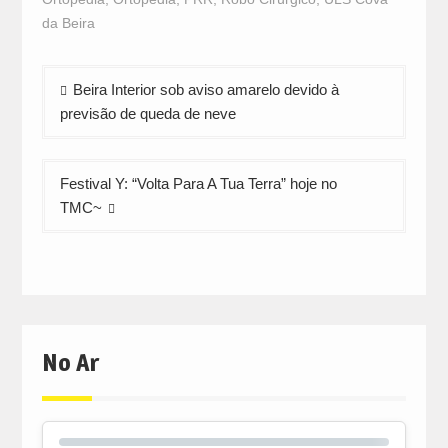
new
new
new
window)
window)
window)
da Beira
Navegação
Beira Interior sob aviso amarelo devido à
de
previsão de queda de neve
artigos
Festival Y: “Volta Para A Tua Terra” hoje no
TMC~
No Ar