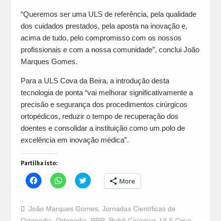
“Queremos ser uma ULS de referência, pela qualidade
dos cuidados prestados, pela aposta na inovação e,
acima de tudo, pelo compromisso com os nossos
profissionais e com a nossa comunidade”, conclui João
Marques Gomes.
Para a ULS Cova da Beira, a introdução desta
tecnologia de ponta “vai melhorar significativamente a
precisão e segurança dos procedimentos cirúrgicos
ortopédicos, reduzir o tempo de recuperação dos
doentes e consolidar a instituição como um polo de
excelência em inovação médica”.
Partilha isto:
Click
Click
Click
More
to
to
to
share
share
share
on
on
on
Facebook
WhatsApp
Twitter
João Marques Gomes
,
Jornadas Científicas de
(Opens
(Opens
(Opens
in
in
in
Ortopedia
,
Ortopedia
,
PRR
,
Robô Cirúrgico
,
ULS Cova