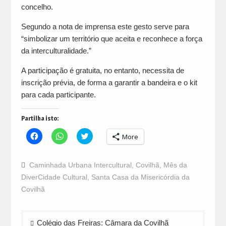
concelho.
Segundo a nota de imprensa este gesto serve para
“simbolizar um território que aceita e reconhece a força
da interculturalidade.”
A participação é gratuita, no entanto, necessita de
inscrição prévia, de forma a garantir a bandeira e o kit
para cada participante.
Partilha isto:
Click
Click
Click
More
to
to
to
share
share
share
on
on
on
Facebook
WhatsApp
Twitter
Caminhada Urbana Intercultural
,
Covilhã
,
Mês da
(Opens
(Opens
(Opens
in
in
in
DiverCidade Cultural
,
Santa Casa da Misericórdia da
new
new
new
window)
window)
window)
Covilhã
Navegação
Colégio das Freiras: Câmara da Covilhã