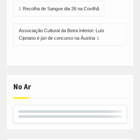
window)
window)
window)
Navegação
Recolha de Sangue dia 26 na Covilhã
de
artigos
Associação Cultural da Beira Interior: Luís
Cipriano é júri de concurso na Áustria
No Ar