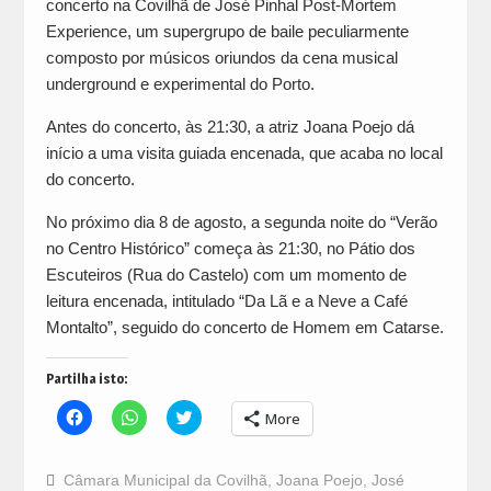
concerto na Covilhã de José Pinhal Post-Mortem
Experience, um supergrupo de baile peculiarmente
composto por músicos oriundos da cena musical
underground e experimental do Porto.
Antes do concerto, às 21:30, a atriz Joana Poejo dá
início a uma visita guiada encenada, que acaba no local
do concerto.
No próximo dia 8 de agosto, a segunda noite do “Verão
no Centro Histórico” começa às 21:30, no Pátio dos
Escuteiros (Rua do Castelo) com um momento de
leitura encenada, intitulado “Da Lã e a Neve a Café
Montalto”, seguido do concerto de Homem em Catarse.
Partilha isto:
Click
Click
Click
More
to
to
to
share
share
share
on
on
on
Facebook
WhatsApp
Twitter
Câmara Municipal da Covilhã
,
Joana Poejo
,
José
(Opens
(Opens
(Opens