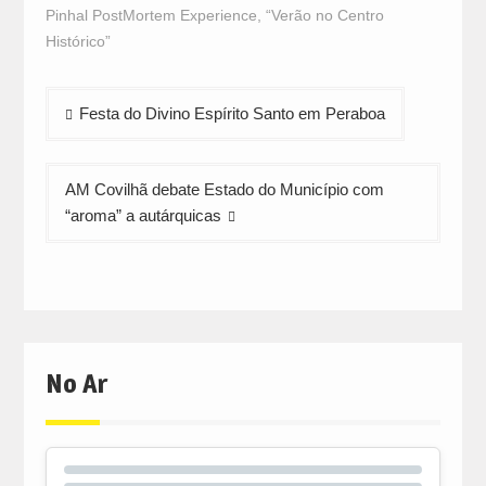
in
in
in
Pinhal PostMortem Experience
,
“Verão no Centro
new
new
new
window)
window)
window)
Histórico”
Navegação
Festa do Divino Espírito Santo em Peraboa
de
artigos
AM Covilhã debate Estado do Município com
“aroma” a autárquicas
No Ar