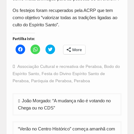
Os festejos foram recuperados pela ACRP que tem
como objetivo “valorizar todas as tradições ligadas ao
culto do Espírito Santo”.
Partilha isto:
Click
Click
Click
More
to
to
to
share
share
share
on
on
on
Facebook
WhatsApp
Twitter
Associação Cultural e recreativa de Peraboa
,
Bodo do
(Opens
(Opens
(Opens
in
in
in
Espírito Santo
,
Festa do Divino Espírito Santo de
new
new
new
window)
window)
window)
Peraboa
,
Paróquia de Peraboa
,
Peraboa
Navegação
João Morgado: “A mudança não é votando no
de
Chega ou no CDS”
artigos
“Verão no Centro Histórico” começa amanhã com