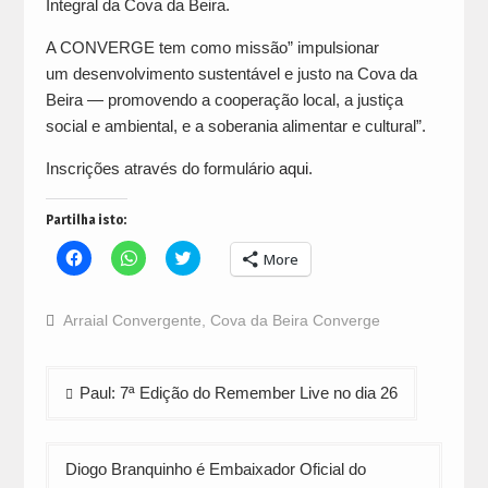
Integral da Cova da Beira.
A CONVERGE tem como missão” impulsionar
um desenvolvimento sustentável e justo na Cova da
Beira — promovendo a cooperação local, a justiça
social e ambiental, e a soberania alimentar e cultural”.
Inscrições através do formulário
aqui
.
Partilha isto:
Click
Click
Click
More
to
to
to
share
share
share
on
on
on
Facebook
WhatsApp
Twitter
Arraial Convergente
,
Cova da Beira Converge
(Opens
(Opens
(Opens
in
in
in
new
new
new
window)
window)
window)
Navegação
Paul: 7ª Edição do Remember Live no dia 26
de
artigos
Diogo Branquinho é Embaixador Oficial do